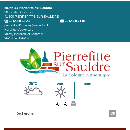
Aller au contenu principal
Mairie de Pierrefitte sur Sauldre
26 rue de Souesmes
41 300
PIERREFITTE SUR SAULDRE
02 54 88 63 23
02 54 88 71 91
pierrefitte.41mairie@wanadoo.fr
Horaires d'ouverture
:
Mardi, mercredi et vendredi :
9h-12h et 15h-17h
25°C
ven.
sam.
+
-
A
A
Formulaire de recherche