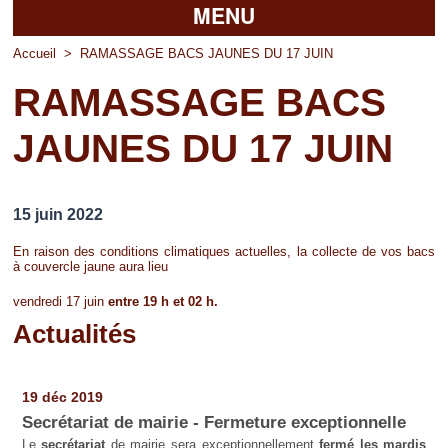
MENU
Accueil
Accueil
>
RAMASSAGE BACS JAUNES DU 17 JUIN
RAMASSAGE BACS
La mairie
JAUNES DU 17 JUIN
Découvrir Pierrefitte
Vie pratique
15 juin 2022
Vos professionnels
En raison des conditions climatiques actuelles, la collecte de vos bacs
à couvercle jaune aura lieu
Loisirs
vendredi 17 juin
entre 19 h et 02 h.
Actualités
Pages
19 déc 2019
Secrétariat de mairie - Fermeture exceptionnelle
Le
secrétariat
de mairie sera exceptionnellement
fermé les mardis