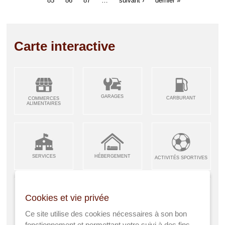
Carte interactive
GARAGES
CARBURANT
COMMERCES
ALIMENTAIRES
SERVICES
HÉBERGEMENT
ACTIVITÉS SPORTIVES
Cookies et vie privée
ARTISANS &
RESTAURANTS CAFÉS
Ce site utilise des cookies nécessaires à son bon
ENFANCE JEUNESSE
INDUSTRIES
fonctionnement et permettant votre suivi à des fins