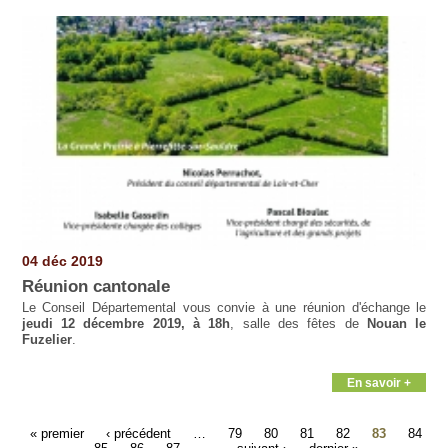
04 déc 2019
Réunion cantonale
Le Conseil Départemental vous convie à une réunion d'échange le
jeudi 12 décembre 2019, à 18h
, salle des fêtes de
Nouan le
Fuzelier
.
En savoir +
« premier
‹ précédent
…
79
80
81
82
83
84
85
86
87
…
suivant ›
dernier »