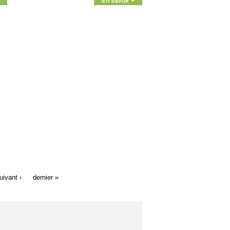
En savoir +
uivant ›
dernier »