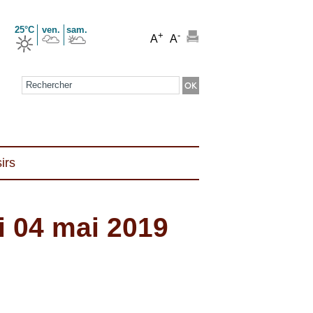
25°C
ven.
sam.
+
-
A
A
Formulaire de recherche
irs
 04 mai 2019