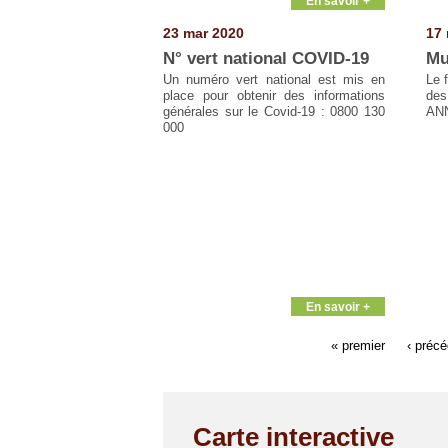
En savoir +
23 mar 2020
17 
N° vert national COVID-19
Mu
Un numéro vert national est mis en
Le 
place pour obtenir des informations
des
générales sur le Covid-19 : 0800 130
AN
000
En savoir +
« premier
‹ préc
Carte interactive