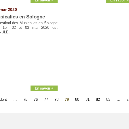
En savoir +
En savoir +
mar 2020
sicalies en Sologne
festival des Musicalies en Sologne
 1er, 02 et 03 mai 2020 est
NULÉ.
En savoir +
édent
…
75
76
77
78
79
80
81
82
83
…
s