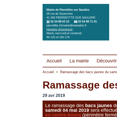
Aller au contenu principal
Mairie de Pierrefitte sur Sauldre
26 rue de Souesmes
41 300
PIERREFITTE SUR SAULDRE
02 54 88 63 23
02 54 88 71 91
pierrefitte.41mairie@wanadoo.fr
Horaires d'ouverture
:
Mardi, mercredi et vendredi :
9h-12h et 15h-17h
Accueil
La mairie
Découvrir 
Accueil
>
Ramassage des bacs jaunes du same
Ramassage des
29 avr 2019
Le ramassage des
bacs jaunes
d
samedi 04 mai 2019
sera effectu
en centre-bourg
(périmètre fermé