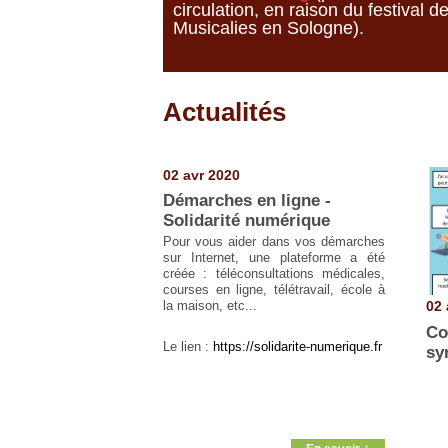
circulation, en raison du festival d
Musicalies en Sologne).
Actualités
Pages
02 avr 2020
Démarches en ligne -
Solidarité numérique
Pour vous aider dans vos démarches
sur Internet, une plateforme a été
créée : téléconsultations médicales,
courses en ligne, télétravail, école à
02 
la maison, etc...
Co
Le lien :
https://solidarite-numerique.fr
sy