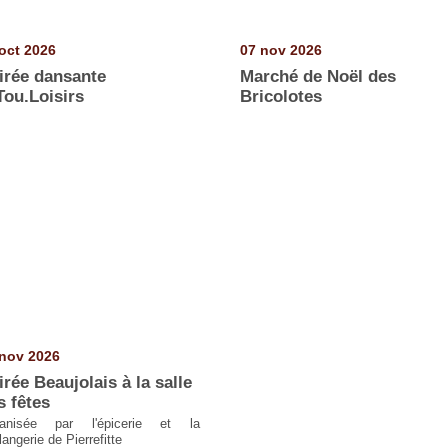
oct 2026
07 nov 2026
irée dansante
Marché de Noël des
Tou.Loisirs
Bricolotes
nov 2026
irée Beaujolais à la salle
s fêtes
anisée par l'épicerie et la
angerie de Pierrefitte