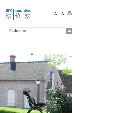
15°C
sam.
dim.
+
-
A
A
Formulaire de recherche