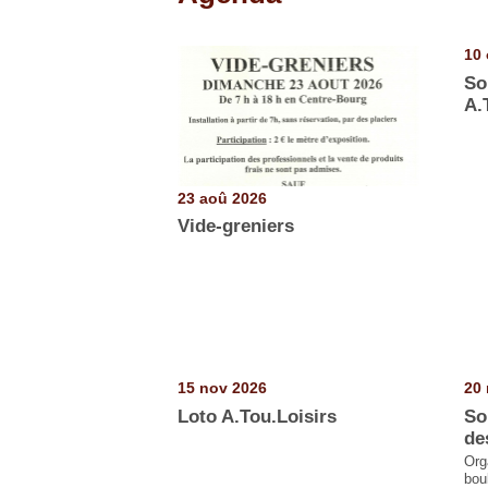
Pages
10 
So
A.
23 aoû 2026
Vide-greniers
15 nov 2026
20 
Loto A.Tou.Loisirs
So
de
Org
boul