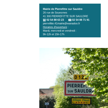
Aller au contenu principal
Mairie de Pierrefitte sur Sauldre
26 rue de Souesmes
41 300
PIERREFITTE SUR SAULDRE
02 54 88 63 23
02 54 88 71 91
pierrefitte.41mairie@wanadoo.fr
Horaires d'ouverture
:
Mardi, mercredi et vendredi :
9h-12h et 15h-17h