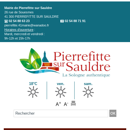
Aller au contenu principal
Mairie de Pierrefitte sur Sauldre
26 rue de Souesmes
41 300
PIERREFITTE SUR SAULDRE
02 54 88 63 23
02 54 88 71 91
pierrefitte.41mairie@wanadoo.fr
Horaires d'ouverture
:
Mardi, mercredi et vendredi :
9h-12h et 15h-17h
18°C
ven.
sam.
+
-
A
A
Formulaire de recherche