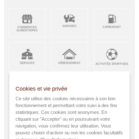
GARAGES
CARBURANT
COMMERCES
ALIMENTAIRES
SERVICES
HÉBERGEMENT
ACTIVITÉS SPORTIVES
Cookies et vie privée
ARTISANS &
RESTAURANTS CAFÉS
Ce site utilise des cookies nécessaires à son bon
ENFANCE JEUNESSE
INDUSTRIES
fonctionnement et permettant votre suivi à des fins
statistiques. Ces cookies sont anonymes. En
cliquant sur "Accepter" ou en poursuivant votre
navigation, vous confirmez leur utilisation. Vous
AGRICULTEURS
pouvez choisir d'activer ou non les cookies facultatifs
SANTÉ
A VISITER