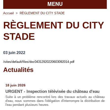
MENU
Accueil
Accueil
>
RÈGLEMENT DU CITY STADE
RÈGLEMENT DU CITY
La mairie
STADE
Découvrir Pierrefitte
Vie pratique
03 juin 2022
Vos professionnels
/sites/default/files/doc04312920220603092014.pdf
Loisirs
Actualités
Pages
18 juin 2026
URGENT - Inspection télévisée du château d'eau
Suite à un problème rencontré lors des travaux actuels au château
d'eau, nous sommes dans l'obligation d'interrompre la distribution de
l'eau pendant plusieurs heures.