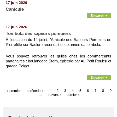
17 juin 2026
Canicule
En savoir +
17 juin 2026
Tombola des sapeurs pompiers
À l'occasion du 14 juillet, l'Amicale des Sapeurs Pompiers de
Pierrefitte sur Sauldre reconduit cette année sa tombola.
Vous pouvez retrouver les grilles chez les commerçants
partenaires : boulangerie Stern, épicerie-bar Au Petit Roubsi et
garage Poiget.
En savoir +
« premier
‹ précédent
1
2
3
4
5
6
7
8
9
…
suivant ›
dernier »