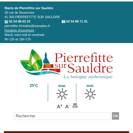
Aller au contenu principal
Mairie de Pierrefitte sur Sauldre
26 rue de Souesmes
41 300
PIERREFITTE SUR SAULDRE
02 54 88 63 23
02 54 88 71 91
pierrefitte.41mairie@wanadoo.fr
Horaires d'ouverture
:
Mardi, mercredi et vendredi :
9h-12h et 15h-17h
25°C
mar.
mer.
+
-
A
A
Formulaire de recherche