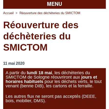
MENU
Accueil
Accueil
>
Réouverture des déchèteries du SMICTOM
Réouverture des
La mairie
déchèteries du
Découvrir Pierrefitte
SMICTOM
Vie pratique
Vos professionnels
11 mai 2020
Loisirs
A partir du
lundi 18 mai
, les déchèteries du
SMICTOM de Sologne réouvriront aux
jours et
horaires habituels
pour les déchets verts, le tout
venant (benne DIB), les cartons et la ferraille.
Les autres flux ne seront pas acceptés (DEEE,
bois, mobilier, DMS).