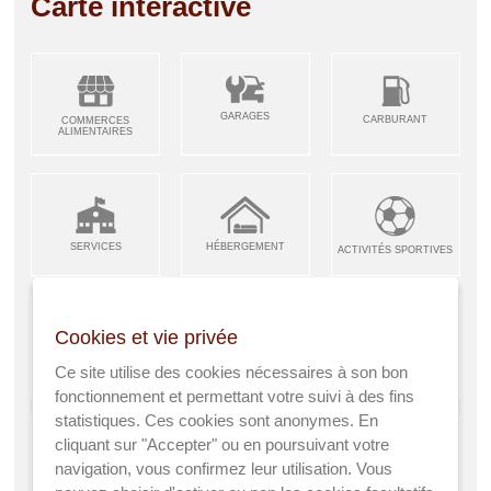
Carte interactive
GARAGES
CARBURANT
COMMERCES
ALIMENTAIRES
SERVICES
HÉBERGEMENT
ACTIVITÉS SPORTIVES
Cookies et vie privée
ARTISANS &
RESTAURANTS CAFÉS
Ce site utilise des cookies nécessaires à son bon
ENFANCE JEUNESSE
INDUSTRIES
fonctionnement et permettant votre suivi à des fins
statistiques. Ces cookies sont anonymes. En
cliquant sur "Accepter" ou en poursuivant votre
navigation, vous confirmez leur utilisation. Vous
AGRICULTEURS
SANTÉ