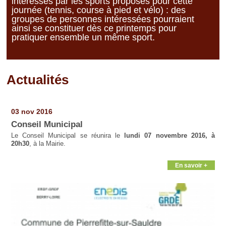
intéressés par les sports proposés pour cette
journée (tennis, course à pied et vélo) : des
groupes de personnes intéressées pourraient
ainsi se constituer dès ce printemps pour
pratiquer ensemble un même sport.
Actualités
Pages
03 nov 2016
Conseil Municipal
Le Conseil Municipal se réunira le
lundi 07 novembre 2016, à
20h30
, à la Mairie.
En savoir +