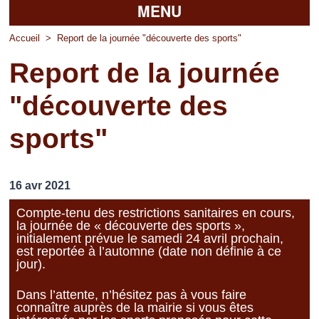
MENU
Accueil
Accueil
>
Report de la journée "découverte des sports"
Report de la journée
La mairie
"découverte des
Découvrir Pierrefitte
sports"
Vie pratique
Vos professionnels
16 avr 2021
Loisirs
Compte-tenu des restrictions sanitaires en cours,
la journée de « découverte des sports »,
initialement prévue le samedi 24 avril prochain,
est reportée à l’automne (date non définie à ce
jour).
Dans l’attente, n’hésitez pas à vous faire
connaître auprès de la mairie si vous êtes