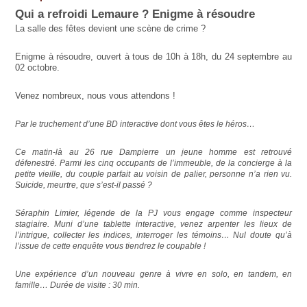
Qui a refroidi Lemaure ? Enigme à résoudre
La salle des fêtes devient une scène de crime ?
Enigme à résoudre, ouvert à tous de 10h à 18h, du 24 septembre au
02 octobre.
Venez nombreux, nous vous attendons !
Par le truchement d’une BD interactive dont vous êtes le héros…
Ce matin-là au 26 rue Dampierre un jeune homme est retrouvé
défenestré. Parmi les cinq occupants de l’immeuble, de la concierge à la
petite vieille, du couple parfait au voisin de palier, personne n’a rien vu.
Suicide, meurtre, que s’est-il passé ?
Séraphin Limier, légende de la PJ vous engage comme inspecteur
stagiaire. Muni d’une tablette interactive, venez arpenter les lieux de
l’intrigue, collecter les indices, interroger les témoins… Nul doute qu’à
l’issue de cette enquête vous tiendrez le coupable !
Une expérience d’un nouveau genre à vivre en solo, en tandem, en
famille… Durée de visite : 30 min.