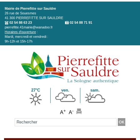
Aller au contenu principal
Mairie de Pierrefitte sur Sauldre
26 rue de Souesmes
41 300
PIERREFITTE SUR SAULDRE
02 54 88 63 23
02 54 88 71 91
pierrefitte.41mairie@wanadoo.fr
Horaires d'ouverture
:
Mardi, mercredi et vendredi :
9h-12h et 15h-17h
27°C
ven.
sam.
+
-
A
A
Formulaire de recherche