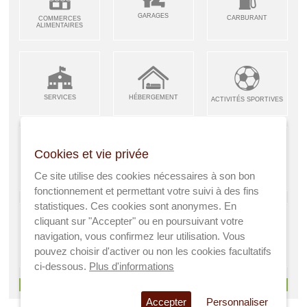
GARAGES
CARBURANT
COMMERCES
ALIMENTAIRES
SERVICES
HÉBERGEMENT
ACTIVITÉS SPORTIVES
Cookies et vie privée
ARTISANS &
RESTAURANTS CAFÉS
Ce site utilise des cookies nécessaires à son bon
ENFANCE JEUNESSE
INDUSTRIES
fonctionnement et permettant votre suivi à des fins
statistiques. Ces cookies sont anonymes. En
cliquant sur "Accepter" ou en poursuivant votre
navigation, vous confirmez leur utilisation. Vous
AGRICULTEURS
SANTÉ
pouvez choisir d'activer ou non les cookies facultatifs
A VISITER
ci-dessous.
Plus d'informations
> Voir tous les services
Accepter
Personnaliser