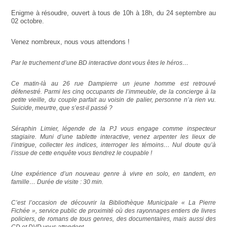
Enigme à résoudre, ouvert à tous de 10h à 18h, du 24 septembre au
02 octobre.
Venez nombreux, nous vous attendons !
Par le truchement d’une BD interactive dont vous êtes le héros…
Ce matin-là au 26 rue Dampierre un jeune homme est retrouvé
défenestré. Parmi les cinq occupants de l’immeuble, de la concierge à la
petite vieille, du couple parfait au voisin de palier, personne n’a rien vu.
Suicide, meurtre, que s’est-il passé ?
Séraphin Limier, légende de la PJ vous engage comme inspecteur
stagiaire. Muni d’une tablette interactive, venez arpenter les lieux de
l’intrigue, collecter les indices, interroger les témoins… Nul doute qu’à
l’issue de cette enquête vous tiendrez le coupable !
Une expérience d’un nouveau genre à vivre en solo, en tandem, en
famille… Durée de visite : 30 min.
C’est l’occasion de découvrir la Bibliothèque Municipale « La Pierre
Fichée », service public de proximité où des rayonnages entiers de livres
policiers, de romans de tous genres, des documentaires, mais aussi des