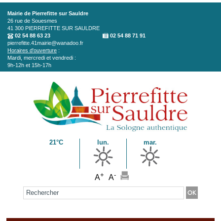
Aller au contenu principal
Mairie de Pierrefitte sur Sauldre
26 rue de Souesmes
41 300
PIERREFITTE SUR SAULDRE
02 54 88 63 23
02 54 88 71 91
pierrefitte.41mairie@wanadoo.fr
Horaires d'ouverture
:
Mardi, mercredi et vendredi :
9h-12h et 15h-17h
21°C
lun.
mar.
+
-
A
A
Formulaire de recherche