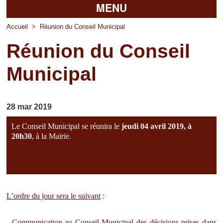
MENU
Accueil
Accueil
>
Réunion du Conseil Municipal
Réunion du Conseil
La mairie
Municipal
Découvrir Pierrefitte
Vie pratique
28 mar 2019
Vos professionnels
Le Conseil Municipal se réunira le
jeudi 04 avril 2019, à
Loisirs
20h30
, à la Mairie.
L’ordre du jour sera le suivant
:
- Communication au Conseil Municipal des décisions prises dans