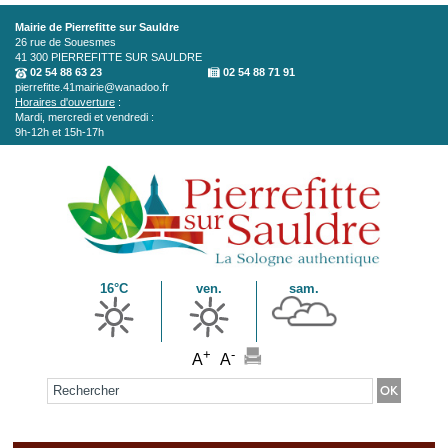
Aller au contenu principal
Mairie de Pierrefitte sur Sauldre
26 rue de Souesmes
41 300
PIERREFITTE SUR SAULDRE
02 54 88 63 23
02 54 88 71 91
pierrefitte.41mairie@wanadoo.fr
Horaires d'ouverture
:
Mardi, mercredi et vendredi :
9h-12h et 15h-17h
16°C
ven.
sam.
+
-
A
A
Formulaire de recherche