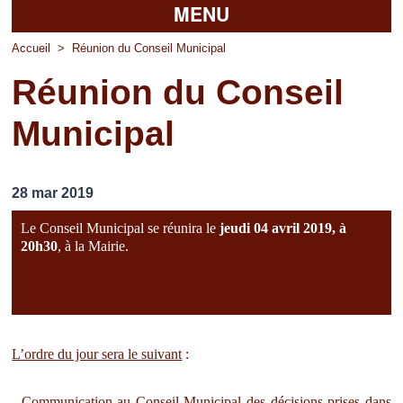
MENU
Accueil
Accueil
>
Réunion du Conseil Municipal
Réunion du Conseil
La mairie
Municipal
Découvrir Pierrefitte
Vie pratique
28 mar 2019
Vos professionnels
Le Conseil Municipal se réunira le
jeudi 04 avril 2019, à
Loisirs
20h30
, à la Mairie.
L’ordre du jour sera le suivant
:
- Communication au Conseil Municipal des décisions prises dans