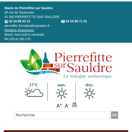
Aller au contenu principal
Mairie de Pierrefitte sur Sauldre
26 rue de Souesmes
41 300
PIERREFITTE SUR SAULDRE
02 54 88 63 23
02 54 88 71 91
pierrefitte.41mairie@wanadoo.fr
Horaires d'ouverture
:
Mardi, mercredi et vendredi :
9h-12h et 15h-17h
17°C
sam.
dim.
+
-
A
A
Formulaire de recherche