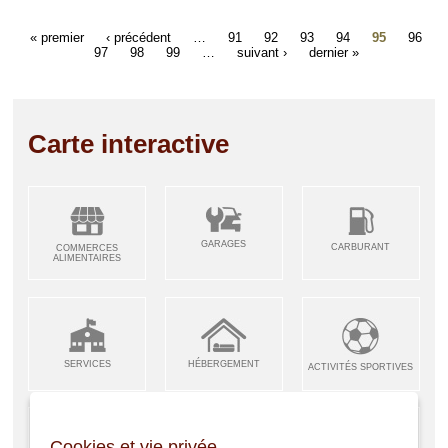
« premier
‹ précédent
…
91
92
93
94
95
96
97
98
99
…
suivant ›
dernier »
Carte interactive
GARAGES
CARBURANT
COMMERCES
ALIMENTAIRES
SERVICES
HÉBERGEMENT
ACTIVITÉS SPORTIVES
Cookies et vie privée