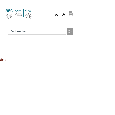
28°C
sam.
dim.
+
-
A
A
Formulaire de recherche
irs