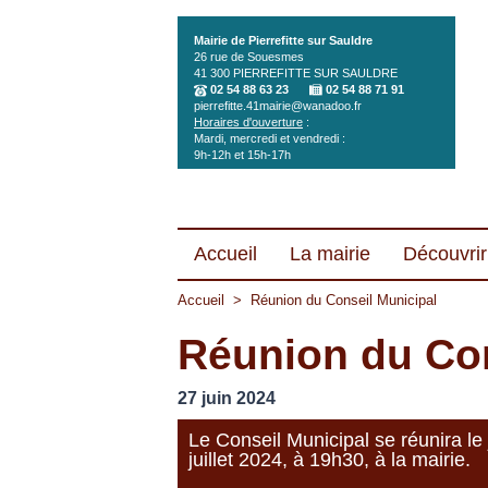
Aller au contenu principal
Mairie de Pierrefitte sur Sauldre
26 rue de Souesmes
41 300
PIERREFITTE SUR SAULDRE
02 54 88 63 23
02 54 88 71 91
pierrefitte.41mairie@wanadoo.fr
Horaires d'ouverture
:
Mardi, mercredi et vendredi :
9h-12h et 15h-17h
Accueil
La mairie
Découvrir 
Accueil
>
Réunion du Conseil Municipal
Réunion du Con
27 juin 2024
Le Conseil Municipal se réunira le
juillet 2024, à 19h30, à la mairie.