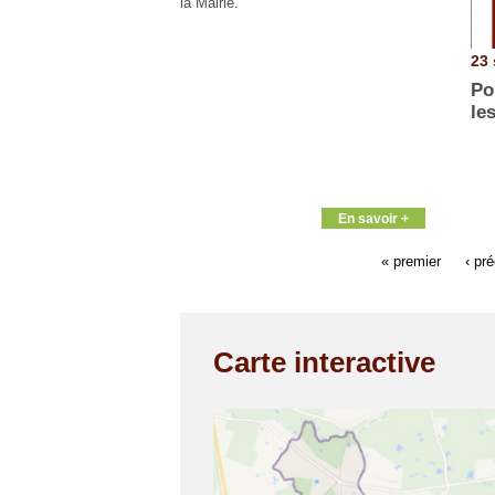
la Mairie.
23 
Po
le
En savoir +
« premier
‹ pr
Carte interactive