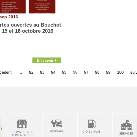
sep 2016
rtes ouvertes au Bouchot
s 15 et 16 octobre 2016
En savoir +
écédent
…
92
93
94
95
96
97
98
99
100
sui
GARAGES
CARBURANT
COMMERCES
SERVICES
ALIMENTAIRES