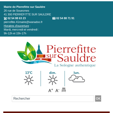
Aller au contenu principal
Mairie de Pierrefitte sur Sauldre
26 rue de Souesmes
41 300
PIERREFITTE SUR SAULDRE
02 54 88 63 23
02 54 88 71 91
pierrefitte.41mairie@wanadoo.fr
Horaires d'ouverture
:
Mardi, mercredi et vendredi :
9h-12h et 15h-17h
13°C
dim.
lun.
+
-
A
A
Formulaire de recherche