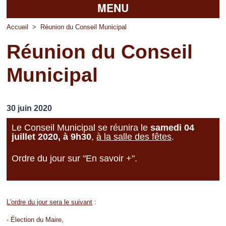
MENU
Accueil
Accueil
>
Réunion du Conseil Municipal
Réunion du Conseil
La mairie
Municipal
Découvrir Pierrefitte
Vie pratique
30 juin 2020
Vos professionnels
Le Conseil Municipal se réunira le
samedi 04
juillet 2020, à 9h30
,
à la salle des fêtes
.
Loisirs
Ordre du jour sur "En savoir +".
L'ordre du jour sera le suivant
:
- Élection du Maire,