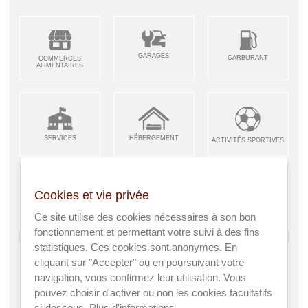
GARAGES
CARBURANT
COMMERCES
ALIMENTAIRES
SERVICES
HÉBERGEMENT
ACTIVITÉS SPORTIVES
Cookies et vie privée
ARTISANS &
RESTAURANTS CAFÉS
Ce site utilise des cookies nécessaires à son bon
ENFANCE JEUNESSE
INDUSTRIES
fonctionnement et permettant votre suivi à des fins
statistiques. Ces cookies sont anonymes. En
cliquant sur "Accepter" ou en poursuivant votre
navigation, vous confirmez leur utilisation. Vous
AGRICULTEURS
SANTÉ
pouvez choisir d'activer ou non les cookies facultatifs
A VISITER
ci-dessous.
Plus d'informations