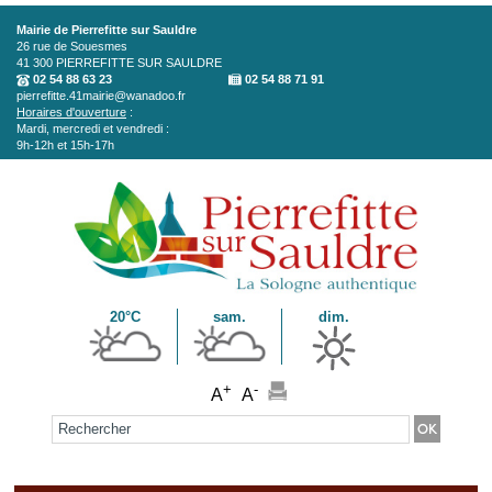
Aller au contenu principal
Mairie de Pierrefitte sur Sauldre
26 rue de Souesmes
41 300
PIERREFITTE SUR SAULDRE
02 54 88 63 23
02 54 88 71 91
pierrefitte.41mairie@wanadoo.fr
Horaires d'ouverture
:
Mardi, mercredi et vendredi :
9h-12h et 15h-17h
20°C
sam.
dim.
+
-
A
A
Formulaire de recherche