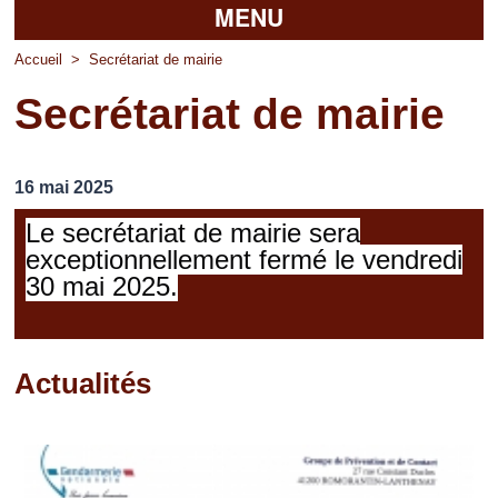
MENU
Accueil
Accueil
>
Secrétariat de mairie
Secrétariat de mairie
La mairie
Découvrir Pierrefitte
16 mai 2025
Vie pratique
Le secrétariat de mairie sera
Vos professionnels
exceptionnellement fermé le vendredi
30 mai 2025.
Loisirs
Actualités
Pages