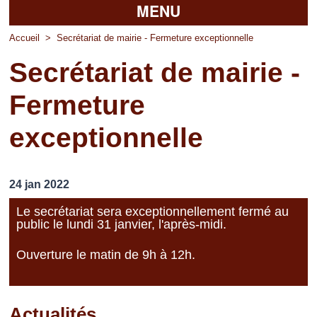
MENU
Accueil
Accueil
>
Secrétariat de mairie - Fermeture exceptionnelle
Secrétariat de mairie -
La mairie
Fermeture
Découvrir Pierrefitte
exceptionnelle
Vie pratique
Vos professionnels
24 jan 2022
Loisirs
Le secrétariat sera exceptionnellement fermé au
public le lundi 31 janvier, l'après-midi.
Ouverture le matin de 9h à 12h.
Actualités