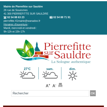
Aller au contenu principal
Mairie de Pierrefitte sur Sauldre
26 rue de Souesmes
41 300
PIERREFITTE SUR SAULDRE
02 54 88 63 23
02 54 88 71 91
pierrefitte.41mairie@wanadoo.fr
Horaires d'ouverture
:
Mardi, mercredi et vendredi :
9h-12h et 15h-17h
27°C
sam.
dim.
+
-
A
A
Formulaire de recherche