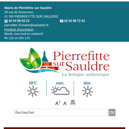
Aller au contenu principal
Mairie de Pierrefitte sur Sauldre
26 rue de Souesmes
41 300
PIERREFITTE SUR SAULDRE
02 54 88 63 23
02 54 88 71 91
pierrefitte.41mairie@wanadoo.fr
Horaires d'ouverture
:
Mardi, mercredi et vendredi :
9h-12h et 15h-17h
18°C
sam.
dim.
+
-
A
A
Formulaire de recherche