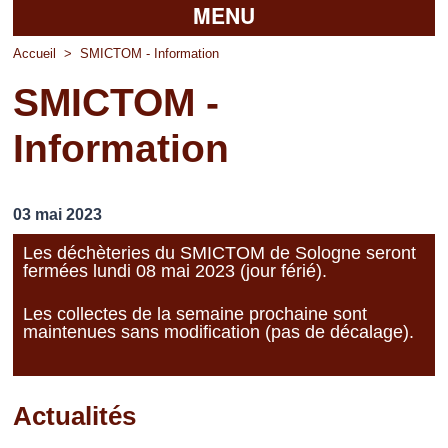
MENU
Accueil
Accueil
>
SMICTOM - Information
SMICTOM -
La mairie
Information
Découvrir Pierrefitte
Vie pratique
03 mai 2023
Vos professionnels
Les déchèteries du SMICTOM de Sologne seront
fermées lundi 08 mai 2023 (jour férié).
Loisirs
Les collectes de la semaine prochaine sont
maintenues sans modification (pas de décalage).
Actualités