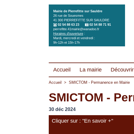
Aller au contenu principal
Mairie de Pierrefitte sur Sauldre
26 rue de Souesmes
41 300
PIERREFITTE SUR SAULDRE
02 54 88 63 23
02 54 88 71 91
pierrefitte.41mairie@wanadoo.fr
Horaires d'ouverture
:
Mardi, mercredi et vendredi :
9h-12h et 15h-17h
Accueil
La mairie
Découvrir 
Accueil
>
SMICTOM - Permanence en Mairie
SMICTOM - Per
30 déc 2024
Cliquer sur : "En savoir +"