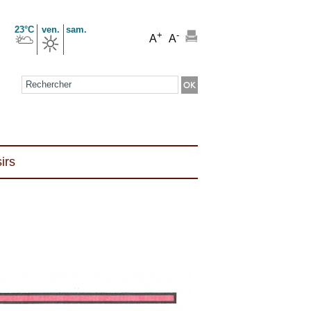
23°C
ven.
sam.
+
-
A
A
Formulaire de recherche
irs