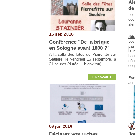
Al
de
Le 
déc
aler
16 sep 2016
Sit
Conférence "De la brique
Les
pas
en Sologne avant 1800 ?"
la 
A la salle des fêtes de Pierrefitte sur
hau
Sauldre, le vendredi 16 septembre, à
dép
21 heures
(durée : 1h environ).
deg
En savoir +
Evo
Ju
tem
nui
des
les
d'a
com
Pou
06 juil 2016
06 
Une
Déclarez vos ruches
Jo