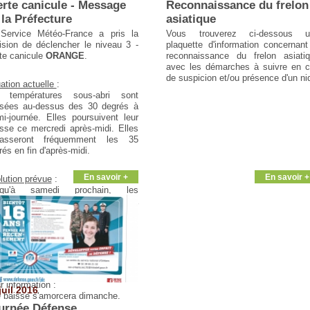
erte canicule - Message
Reconnaissance du frelon
 la Préfecture
asiatique
Service Météo-France a pris la
Vous trouverez ci-dessous u
ision de déclencher le niveau 3 -
plaquette d'information concernant
te canicule
ORANGE
.
reconnaissance du frelon asiati
avec les démarches à suivre en 
de suspicion et/ou présence d'un ni
uation actuelle
:
 températures sous-abri sont
sées au-dessus des 30 degrés à
mi-journée. Elles poursuivent leur
sse ce mercredi après-midi. Elles
asseront fréquemment les 35
rés en fin d'après-midi.
En savoir +
En savoir +
lution prévue
:
squ'à samedi prochain, les
pératures resteront élevées. La
t, elles descendront rarement en
sous de 17 à 20 degrés alors que
 maximales atteintes en fin
près-midi afficheront des valeurs
prises entre 35 et 38 degrés.
r information :
juil 2016
 baisse s'amorcera dimanche.
urnée Défense