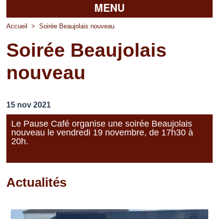
MENU
Accueil
Accueil
>
Soirée Beaujolais nouveau
Soirée Beaujolais
La mairie
nouveau
Découvrir Pierrefitte
Vie pratique
15 nov 2021
Vos professionnels
Le Pause Café organise une soirée Beaujolais
nouveau le vendredi 19 novembre, de 17h30 à
Loisirs
20h.
Actualités
Pages