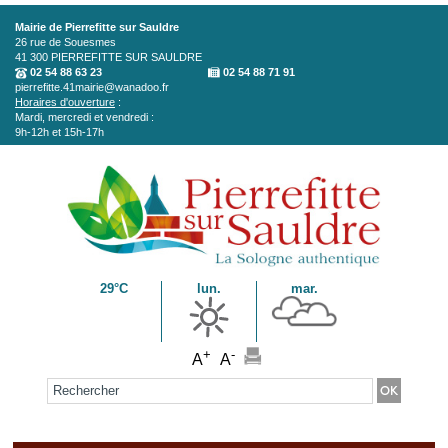
Aller au contenu principal
Mairie de Pierrefitte sur Sauldre
26 rue de Souesmes
41 300
PIERREFITTE SUR SAULDRE
02 54 88 63 23
02 54 88 71 91
pierrefitte.41mairie@wanadoo.fr
Horaires d'ouverture
:
Mardi, mercredi et vendredi :
9h-12h et 15h-17h
29°C
lun.
mar.
+
-
A
A
Formulaire de recherche