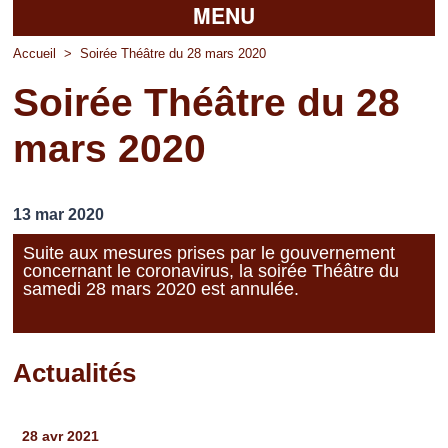
MENU
Accueil
Accueil
>
Soirée Théâtre du 28 mars 2020
Soirée Théâtre du 28
La mairie
mars 2020
Découvrir Pierrefitte
Vie pratique
13 mar 2020
Vos professionnels
Suite aux mesures prises par le gouvernement
concernant le coronavirus, la soirée Théâtre du
Loisirs
samedi 28 mars 2020 est annulée.
Actualités
Pages
28 avr 2021