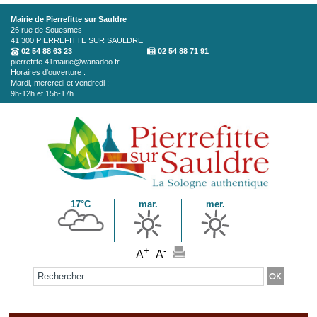
Aller au contenu principal
Mairie de Pierrefitte sur Sauldre
26 rue de Souesmes
41 300
PIERREFITTE SUR SAULDRE
02 54 88 63 23
02 54 88 71 91
pierrefitte.41mairie@wanadoo.fr
Horaires d'ouverture
:
Mardi, mercredi et vendredi :
9h-12h et 15h-17h
17°C
mar.
mer.
+
-
A
A
Formulaire de recherche