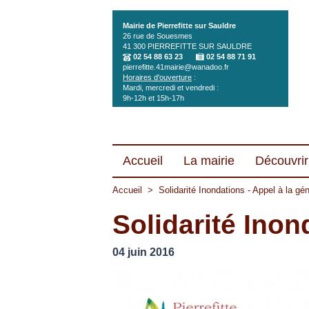
Aller au contenu principal
Mairie de Pierrefitte sur Sauldre
26 rue de Souesmes
41 300
PIERREFITTE SUR SAULDRE
02 54 88 63 23
02 54 88 71 91
pierrefitte.41mairie@wanadoo.fr
Horaires d'ouverture
:
Mardi, mercredi et vendredi :
9h-12h et 15h-17h
Accueil
La mairie
Découvrir 
Accueil
>
Solidarité Inondations - Appel à la gé
Solidarité Inon
04 juin 2016