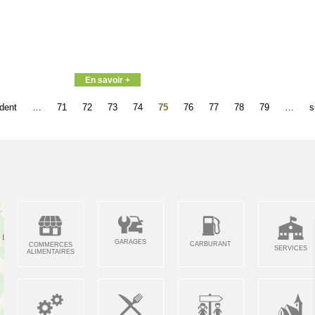
En savoir +
édent
…
71
72
73
74
75
76
77
78
79
…
s
GARAGES
CARBURANT
COMMERCES
SERVICES
ALIMENTAIRES