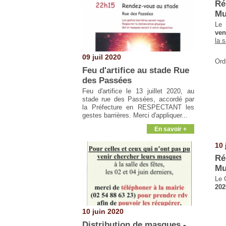
Ré
Mu
Le 
ven
la s
09 juil 2020
Ord
Feu d'artifice au stade Rue
des Passées
Feu d'artifice le 13 juillet 2020, au
stade rue des Passées, accordé par
la Préfecture en RESPECTANT les
gestes barrières. Merci d'appliquer...
En savoir +
10 
Ré
Mu
Le 
202
10 juin 2020
Distribution de masques -