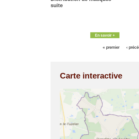
suite
En savoir +
« premier
‹ préc
Carte interactive