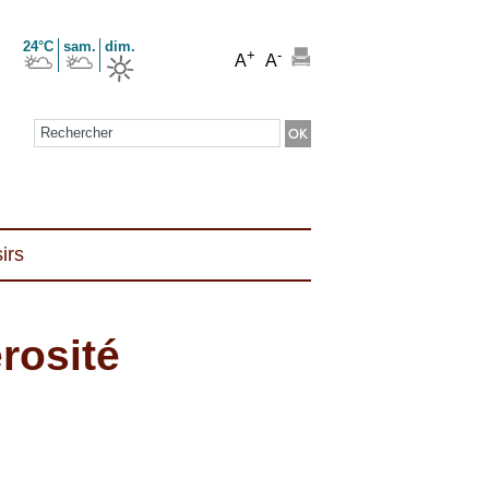
24°C
sam.
dim.
+
-
A
A
Formulaire de recherche
irs
érosité