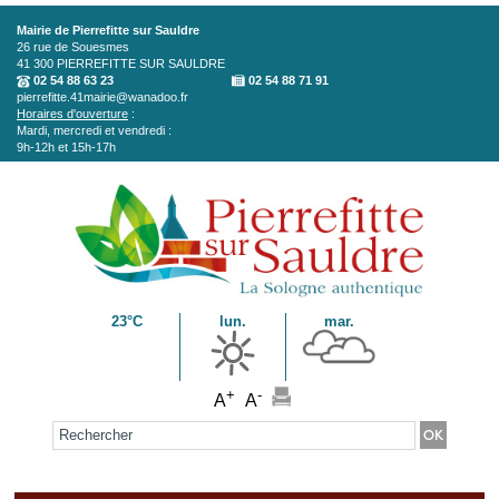
Aller au contenu principal
Mairie de Pierrefitte sur Sauldre
26 rue de Souesmes
41 300
PIERREFITTE SUR SAULDRE
02 54 88 63 23
02 54 88 71 91
pierrefitte.41mairie@wanadoo.fr
Horaires d'ouverture
:
Mardi, mercredi et vendredi :
9h-12h et 15h-17h
23°C
lun.
mar.
+
-
A
A
Formulaire de recherche