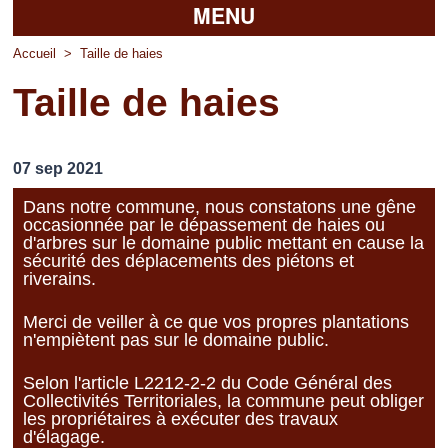
MENU
Accueil
Accueil
>
Taille de haies
Taille de haies
La mairie
Découvrir Pierrefitte
07 sep 2021
Vie pratique
Dans notre commune, nous constatons une gêne
occasionnée par le dépassement de haies ou
Vos professionnels
d'arbres sur le domaine public mettant en cause la
sécurité des déplacements des piétons et
Loisirs
riverains.
Merci de veiller à ce que vos propres plantations
n'empiètent pas sur le domaine public.
Selon l'article L2212-2-2 du Code Général des
Collectivités Territoriales, la commune peut obliger
les propriétaires à exécuter des travaux
d'élagage.