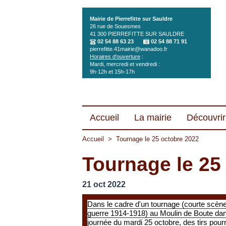
Aller au contenu principal
Mairie de Pierrefitte sur Sauldre
26 rue de Souesmes
41 300
PIERREFITTE SUR SAULDRE
02 54 88 63 23
02 54 88 71 91
pierrefitte.41mairie@wanadoo.fr
Horaires d'ouverture
:
Mardi, mercredi et vendredi :
9h-12h et 15h-17h
Accueil
La mairie
Découvrir 
Accueil
>
Tournage le 25 octobre 2022
Tournage le 25
21 oct 2022
Dans le cadre d'un tournage (courte scène
guerre 1914-1918) au Moulin de Boute dan
journée du mardi 25 octobre, des tirs pourr