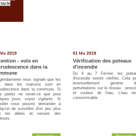
ctacle
fév 2019
01 fév 2019
tention - vols en
Vérification des poteaux
crudescence dans la
d'incendie
mmune
Du 4 au 7 Février, les potea
d'incendie seront vérifiés. Cela p
gendarmerie nous signale que les
éventuellement générer d
ls dans les maisons sont en
perturbations sur le réseau : press
rudescence dans la commune. Si
et couleur de l'eau. L'eau re
s partez ne serait-ce que pour
consommable.
lques jours, soyez vigilants. Si
sible vous pouvez demander à
lqu'un de surveiller d'un peu plus
ès les allées et venues des
ntours.