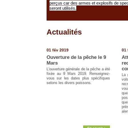
perçus car des armes et explosifs de spe
seront utilisés.
Actualités
Pages
01 fév 2019
01 
Ouverture de la pêche le 9
At
Mars
re
co
L'ouverture générale de la pêche a été
fixée au 9 Mars 2019. Renseignez-
La 
vous sur les dates plus spécifiques
vo
selons les divers poissons.
rec
vou
que
pos
que
pr
ale