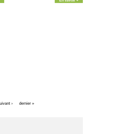
En savoir +
uivant ›
dernier »