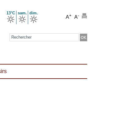
13°C
sam.
dim.
+
-
A
A
Formulaire de recherche
irs