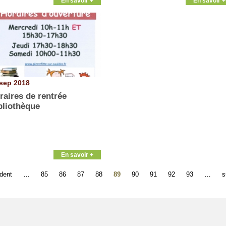
En savoir +
En savoir +
sep 2018
raires de rentrée
bliothèque
En savoir +
édent
…
85
86
87
88
89
90
91
92
93
…
s