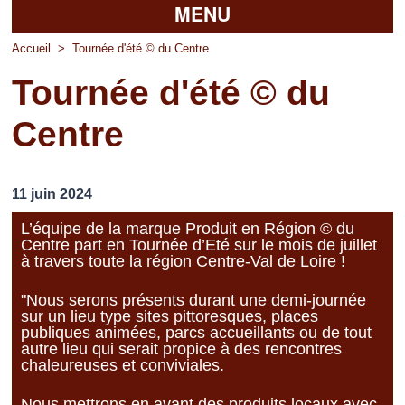
MENU
Accueil
Accueil
>
Tournée d'été © du Centre
Tournée d'été © du
La mairie
Centre
Découvrir Pierrefitte
Vie pratique
11 juin 2024
Vos professionnels
L’équipe de la marque Produit en Région © du
Centre part en Tournée d’Eté sur le mois de juillet
Loisirs
à travers toute la région Centre-Val de Loire !
"Nous serons présents durant une demi-journée
sur un lieu type sites pittoresques, places
publiques animées, parcs accueillants ou de tout
autre lieu qui serait propice à des rencontres
chaleureuses et conviviales.
Nous mettrons en avant des produits locaux avec