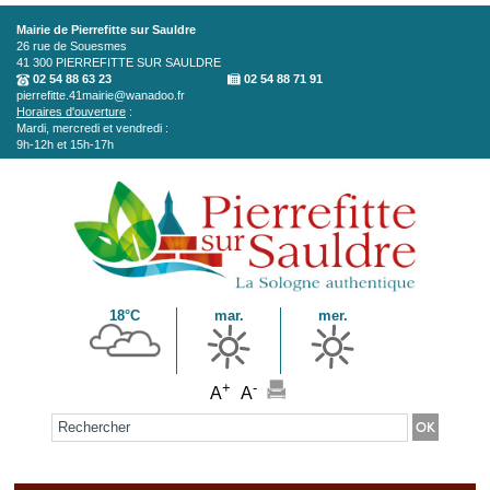
Aller au contenu principal
Mairie de Pierrefitte sur Sauldre
26 rue de Souesmes
41 300
PIERREFITTE SUR SAULDRE
02 54 88 63 23
02 54 88 71 91
pierrefitte.41mairie@wanadoo.fr
Horaires d'ouverture
:
Mardi, mercredi et vendredi :
9h-12h et 15h-17h
18°C
mar.
mer.
+
-
A
A
Formulaire de recherche