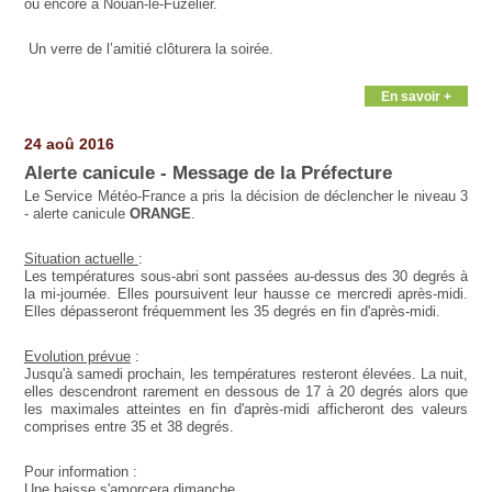
ou encore à Nouan-le-Fuzelier.
Un verre de l’amitié clôturera la soirée.
En savoir +
24 aoû 2016
Alerte canicule - Message de la Préfecture
Le Service Météo-France a pris la décision de déclencher le niveau 3
- alerte canicule
ORANGE
.
Situation actuelle
:
Les températures sous-abri sont passées au-dessus des 30 degrés à
la mi-journée. Elles poursuivent leur hausse ce mercredi après-midi.
Elles dépasseront fréquemment les 35 degrés en fin d'après-midi.
Evolution prévue
:
Jusqu'à samedi prochain, les températures resteront élevées. La nuit,
elles descendront rarement en dessous de 17 à 20 degrés alors que
les maximales atteintes en fin d'après-midi afficheront des valeurs
comprises entre 35 et 38 degrés.
Pour information :
Une baisse s'amorcera dimanche.