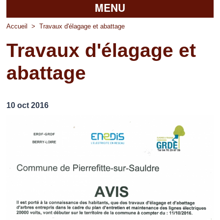
MENU
Accueil
Accueil
>
Travaux d'élagage et abattage
Travaux d'élagage et
La mairie
abattage
Découvrir Pierrefitte
Vie pratique
10 oct 2016
Vos professionnels
Loisirs