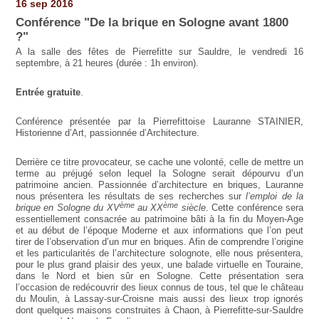
16 sep 2016
Conférence "De la brique en Sologne avant 1800
?"
A la salle des fêtes de Pierrefitte sur Sauldre, le vendredi 16
septembre, à 21 heures
(durée : 1h environ).
Entrée gratuite
.
Conférence présentée par la Pierrefittoise Lauranne STAINIER,
Historienne d’Art, passionnée d’Architecture.
Derrière ce titre provocateur, se cache une volonté, celle de mettre un
terme au préjugé selon lequel la Sologne serait dépourvu d’un
patrimoine ancien. Passionnée d’architecture en briques, Lauranne
nous présentera les résultats de ses recherches sur
l’emploi de la
ème
ème
brique en Sologne du XV
au XX
siècle
. Cette conférence sera
essentiellement consacrée au patrimoine bâti à la fin du Moyen-Age
et au début de l’époque Moderne et aux informations que l’on peut
tirer de l’observation d’un mur en briques. Afin de comprendre l’origine
et les particularités de l’architecture solognote, elle nous présentera,
pour le plus grand plaisir des yeux, une balade virtuelle en Touraine,
dans le Nord et bien sûr en Sologne. Cette présentation sera
l’occasion de redécouvrir des lieux connus de tous, tel que le château
du Moulin, à Lassay-sur-Croisne mais aussi des lieux trop ignorés
dont quelques maisons construites à Chaon, à Pierrefitte-sur-Sauldre