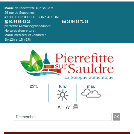
Aller au contenu principal
Mairie de Pierrefitte sur Sauldre
26 rue de Souesmes
41 300
PIERREFITTE SUR SAULDRE
02 54 88 63 23
02 54 88 71 91
pierrefitte.41mairie@wanadoo.fr
Horaires d'ouverture
:
Mardi, mercredi et vendredi :
9h-12h et 15h-17h
25°C
lun.
mar.
+
-
A
A
Formulaire de recherche