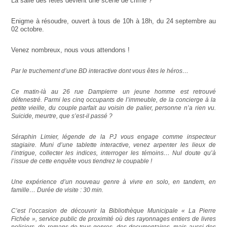
La salle des fêtes devient une scène de crime ?
Enigme à résoudre, ouvert à tous de 10h à 18h, du 24 septembre au
02 octobre.
Venez nombreux, nous vous attendons !
Par le truchement d’une BD interactive dont vous êtes le héros…
Ce matin-là au 26 rue Dampierre un jeune homme est retrouvé
défenestré. Parmi les cinq occupants de l’immeuble, de la concierge à la
petite vieille, du couple parfait au voisin de palier, personne n’a rien vu.
Suicide, meurtre, que s’est-il passé ?
Séraphin Limier, légende de la PJ vous engage comme inspecteur
stagiaire. Muni d’une tablette interactive, venez arpenter les lieux de
l’intrigue, collecter les indices, interroger les témoins… Nul doute qu’à
l’issue de cette enquête vous tiendrez le coupable !
Une expérience d’un nouveau genre à vivre en solo, en tandem, en
famille… Durée de visite : 30 min.
C’est l’occasion de découvrir la Bibliothèque Municipale « La Pierre
Fichée », service public de proximité où des rayonnages entiers de livres