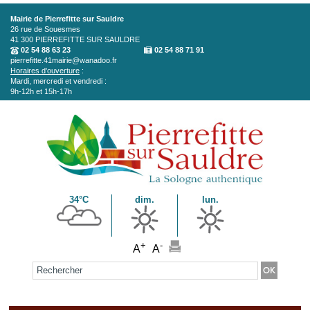
Aller au contenu principal
Mairie de Pierrefitte sur Sauldre
26 rue de Souesmes
41 300
PIERREFITTE SUR SAULDRE
02 54 88 63 23
02 54 88 71 91
pierrefitte.41mairie@wanadoo.fr
Horaires d'ouverture
:
Mardi, mercredi et vendredi :
9h-12h et 15h-17h
34°C
dim.
lun.
+
-
A
A
Formulaire de recherche