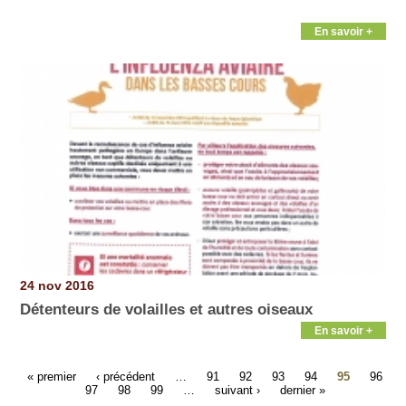
En savoir +
24 nov 2016
Détenteurs de volailles et autres oiseaux
En savoir +
« premier
‹ précédent
…
91
92
93
94
95
96
97
98
99
…
suivant ›
dernier »