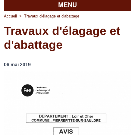
MENU
Accueil
Accueil
>
Travaux d'élagage et d'abattage
Travaux d'élagage et
La mairie
d'abattage
Découvrir Pierrefitte
Vie pratique
06 mai 2019
Vos professionnels
Loisirs