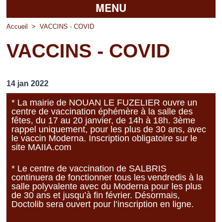
MENU
Accueil
Accueil
>
VACCINS - COVID
VACCINS - COVID
La mairie
Découvrir Pierrefitte
14 jan 2022
Vie pratique
* La mairie de NOUAN LE FUZELIER ouvre un
centre de vaccination éphémère à la salle des
Vos professionnels
fêtes, du 17 au 20 janvier, de 14h à 18h. 3ème
rappel uniquement, pour les plus de 30 ans, avec
Loisirs
le vaccin Moderna. Inscription obligatoire sur le
site
MAIIA.com
* Le centre de vaccination de SALBRIS
continuera de fonctionner tous les vendredis à la
salle polyvalente avec du Moderna pour les plus
de 30 ans et jusqu’à fin février. Désormais,
Doctolib sera ouvert pour l’inscription en ligne.