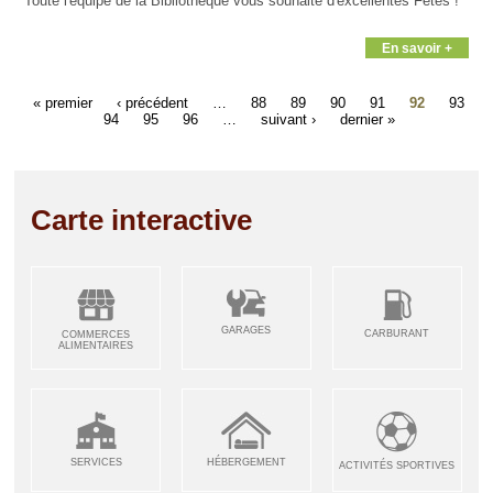
Toute l'équipe de la Bibliothèque vous souhaite d'excellentes Fêtes !
En savoir +
« premier
‹ précédent
…
88
89
90
91
92
93
94
95
96
…
suivant ›
dernier »
Carte interactive
GARAGES
CARBURANT
COMMERCES
ALIMENTAIRES
SERVICES
HÉBERGEMENT
ACTIVITÉS SPORTIVES