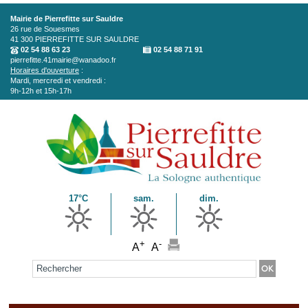
Aller au contenu principal
Mairie de Pierrefitte sur Sauldre
26 rue de Souesmes
41 300
PIERREFITTE SUR SAULDRE
02 54 88 63 23
02 54 88 71 91
pierrefitte.41mairie@wanadoo.fr
Horaires d'ouverture
:
Mardi, mercredi et vendredi :
9h-12h et 15h-17h
17°C
sam.
dim.
+
-
A
A
Formulaire de recherche