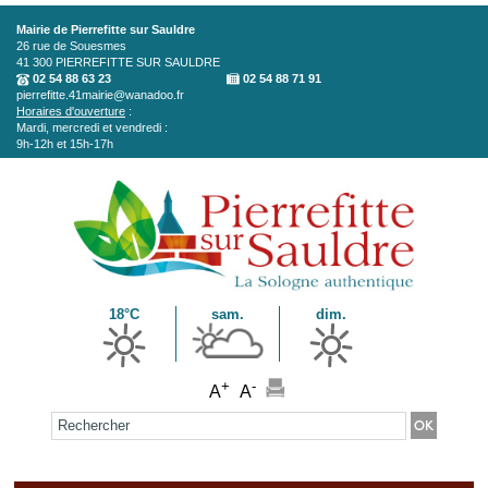
Aller au contenu principal
Mairie de Pierrefitte sur Sauldre
26 rue de Souesmes
41 300
PIERREFITTE SUR SAULDRE
02 54 88 63 23
02 54 88 71 91
pierrefitte.41mairie@wanadoo.fr
Horaires d'ouverture
:
Mardi, mercredi et vendredi :
9h-12h et 15h-17h
18°C
sam.
dim.
+
-
A
A
Formulaire de recherche