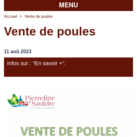
MENU
Accueil
Accueil
>
Vente de poules
Vente de poules
La mairie
Découvrir Pierrefitte
11 aoû 2023
Vie pratique
Infos sur : "En savoir +".
Vos professionnels
Loisirs