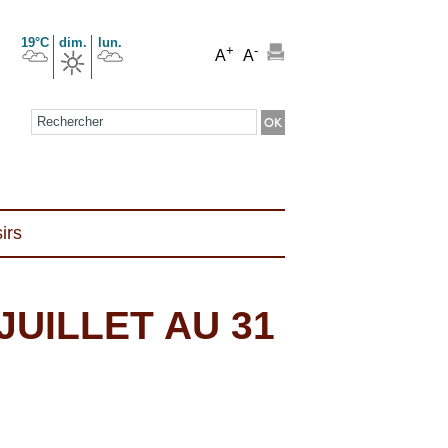
19°C
dim.
lun.
+
-
A
A
Formulaire de recherche
irs
JUILLET AU 31