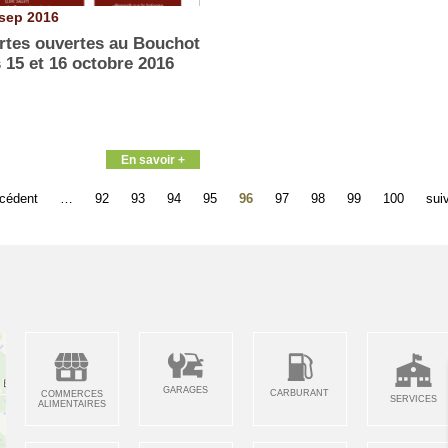
sep 2016
rtes ouvertes au Bouchot
s 15 et 16 octobre 2016
En savoir +
écédent
…
92
93
94
95
96
97
98
99
100
sui
GARAGES
CARBURANT
COMMERCES
SERVICES
ALIMENTAIRES