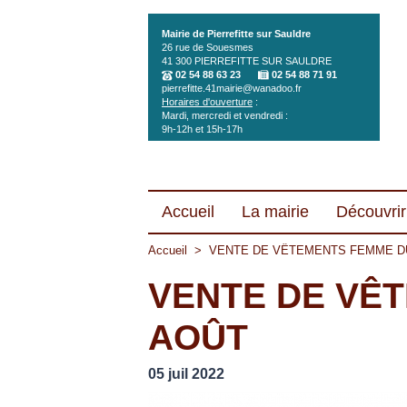
Aller au contenu principal
Mairie de Pierrefitte sur Sauldre
26 rue de Souesmes
41 300
PIERREFITTE SUR SAULDRE
02 54 88 63 23
02 54 88 71 91
pierrefitte.41mairie@wanadoo.fr
Horaires d'ouverture
:
Mardi, mercredi et vendredi :
9h-12h et 15h-17h
Accueil
La mairie
Découvrir 
Accueil
>
VENTE DE VÊTEMENTS FEMME DU 
VENTE DE VÊT
AOÛT
05 juil 2022