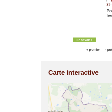
23 
Po
le
En savoir +
« premier
‹ pr
Carte interactive