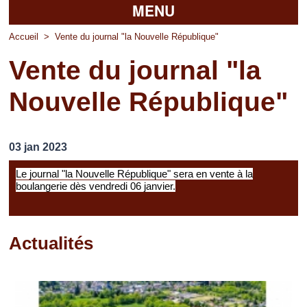
MENU
Accueil
Accueil
>
Vente du journal "la Nouvelle République"
Vente du journal "la
La mairie
Nouvelle République"
Découvrir Pierrefitte
Vie pratique
03 jan 2023
Vos professionnels
Le journal "la Nouvelle République" sera en vente à la
boulangerie dès vendredi 06 janvier.
Loisirs
Actualités
Pages