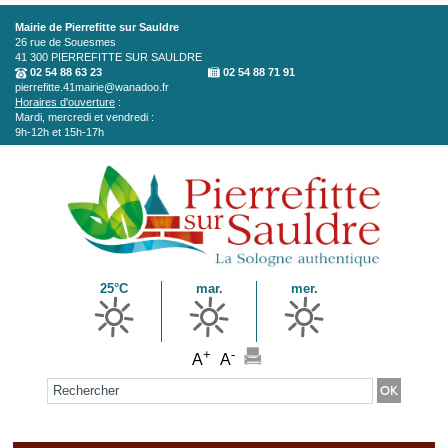
Aller au contenu principal
Mairie de Pierrefitte sur Sauldre
26 rue de Souesmes
41 300
PIERREFITTE SUR SAULDRE
02 54 88 63 23
02 54 88 71 91
pierrefitte.41mairie@wanadoo.fr
Horaires d'ouverture
:
Mardi, mercredi et vendredi :
9h-12h et 15h-17h
25°C
mar.
mer.
+
-
A
A
Formulaire de recherche