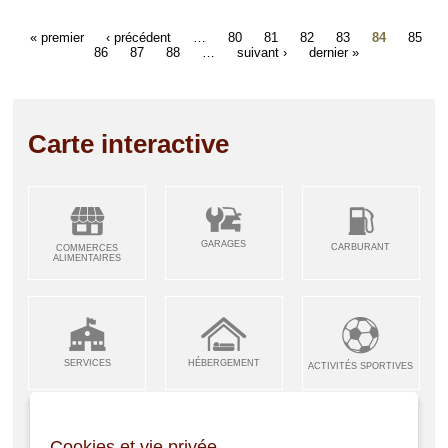
« premier
‹ précédent
…
80
81
82
83
84
85
86
87
88
…
suivant ›
dernier »
Carte interactive
GARAGES
CARBURANT
COMMERCES
ALIMENTAIRES
SERVICES
HÉBERGEMENT
ACTIVITÉS SPORTIVES
Cookies et vie privée