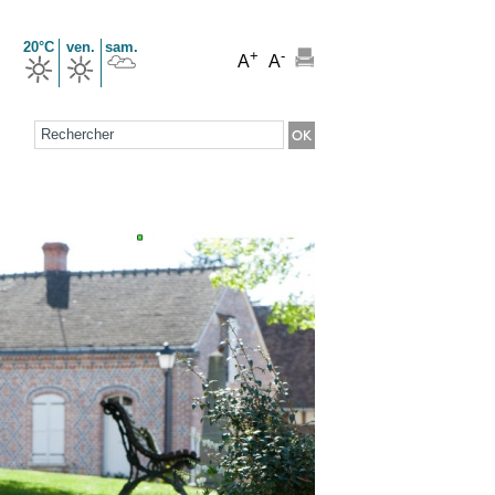
20°C
ven.
sam.
+
-
A
A
Formulaire de recherche