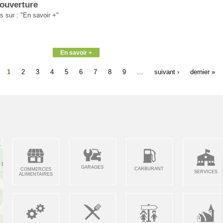
ouverture
s sur : "En savoir +"
En savoir +
1
2
3
4
5
6
7
8
9
…
suivant ›
dernier »
GARAGES
CARBURANT
COMMERCES
SERVICES
ALIMENTAIRES