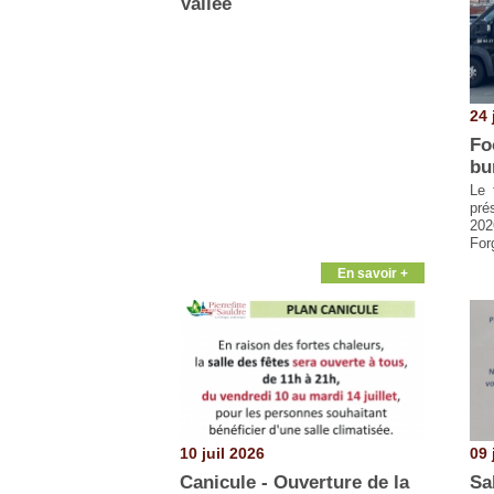
Vallée
24 
Fo
bu
Le 
pré
202
For
En savoir +
10 juil 2026
09 
Canicule - Ouverture de la
Sa