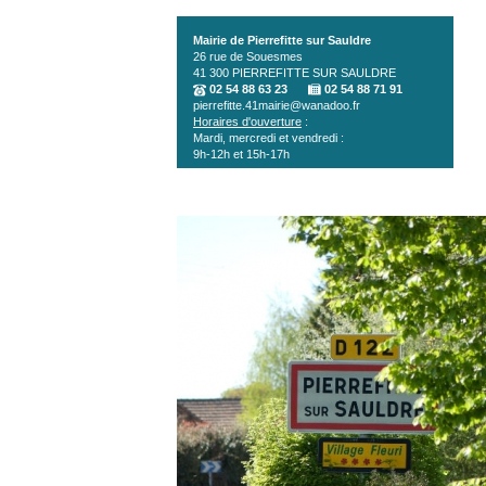
Aller au contenu principal
Mairie de Pierrefitte sur Sauldre
26 rue de Souesmes
41 300
PIERREFITTE SUR SAULDRE
02 54 88 63 23
02 54 88 71 91
pierrefitte.41mairie@wanadoo.fr
Horaires d'ouverture
:
Mardi, mercredi et vendredi :
9h-12h et 15h-17h