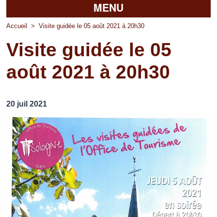
MENU
Accueil
Accueil
>
Visite guidée le 05 août 2021 à 20h30
Visite guidée le 05
La mairie
août 2021 à 20h30
Découvrir Pierrefitte
Vie pratique
20 juil 2021
Vos professionnels
Loisirs