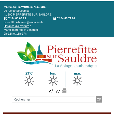
Aller au contenu principal
Mairie de Pierrefitte sur Sauldre
26 rue de Souesmes
41 300
PIERREFITTE SUR SAULDRE
02 54 88 63 23
02 54 88 71 91
pierrefitte.41mairie@wanadoo.fr
Horaires d'ouverture
:
Mardi, mercredi et vendredi :
9h-12h et 15h-17h
23°C
lun.
mar.
+
-
A
A
Formulaire de recherche