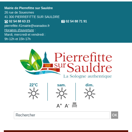
Aller au contenu principal
Mairie de Pierrefitte sur Sauldre
26 rue de Souesmes
41 300
PIERREFITTE SUR SAULDRE
02 54 88 63 23
02 54 88 71 91
pierrefitte.41mairie@wanadoo.fr
Horaires d'ouverture
:
Mardi, mercredi et vendredi :
9h-12h et 15h-17h
22°C
sam.
dim.
+
-
A
A
Formulaire de recherche