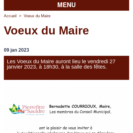
MENU
Accueil
Accueil
>
Voeux du Maire
Voeux du Maire
La mairie
Découvrir Pierrefitte
09 jan 2023
Vie pratique
Les Voeux du Maire auront lieu le vendredi 27
janvier 2023, à 18h30, à la salle des fêtes.
Vos professionnels
Loisirs