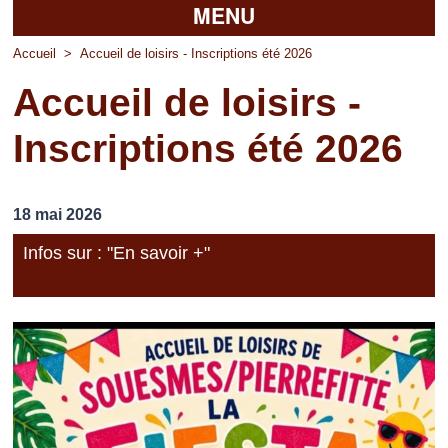
MENU
Accueil
Accueil
>
Accueil de loisirs - Inscriptions été 2026
Accueil de loisirs -
La mairie
Inscriptions été 2026
Découvrir Pierrefitte
Vie pratique
18 mai 2026
Vos professionnels
Infos sur : "En savoir +"
Loisirs