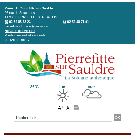
Aller au contenu principal
Mairie de Pierrefitte sur Sauldre
26 rue de Souesmes
41 300
PIERREFITTE SUR SAULDRE
02 54 88 63 23
02 54 88 71 91
pierrefitte.41mairie@wanadoo.fr
Horaires d'ouverture
:
Mardi, mercredi et vendredi :
9h-12h et 15h-17h
25°C
lun.
mar.
+
-
A
A
Formulaire de recherche