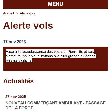
MENU
Accueil
Accueil
>
Alerte vols
Alerte vols
La mairie
Découvrir Pierrefitte
17 nov 2023
Vie pratique
Face à la recrudescence des vols sur Pierrefitte et ses
alentours, nous vous invitons à la plus grande prudence.
Vos professionnels
Restez vigilants.
Loisirs
Actualités
Pages
27 nov 2025
NOUVEAU COMMERÇANT AMBULANT - PASSAGE
DE LA FORGE