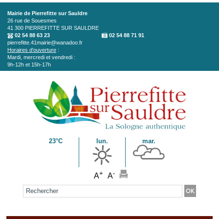
Aller au contenu principal
Mairie de Pierrefitte sur Sauldre
26 rue de Souesmes
41 300
PIERREFITTE SUR SAULDRE
02 54 88 63 23
02 54 88 71 91
pierrefitte.41mairie@wanadoo.fr
Horaires d'ouverture
:
Mardi, mercredi et vendredi :
9h-12h et 15h-17h
23°C
lun.
mar.
+
-
A
A
Formulaire de recherche