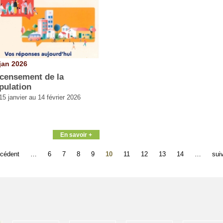
jan 2026
censement de la
pulation
15 janvier au 14 février 2026
En savoir +
écédent
…
6
7
8
9
10
11
12
13
14
…
suiv