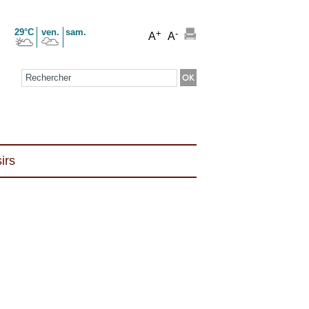
29°C
ven.
sam.
+
-
A
A
Formulaire de recherche
irs