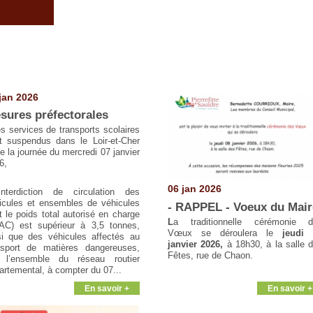
jan 2026
sures préfectorales
es services de transports scolaires
t suspendus dans le Loir-et-Cher
te la journée du mercredi 07 janvier
6,
06 jan 2026
nterdiction de circulation des
icules et ensembles de véhicules
- RAPPEL - Voeux du Mair
t le poids total autorisé en charge
L
a traditionnelle cérémonie 
AC) est supérieur à 3,5 tonnes,
Vœux se déroulera le
jeudi 
si que des véhicules affectés au
janvier 2026,
à 18h30, à la salle 
nsport de matières dangereuses,
Fêtes, rue de Chaon.
 l’ensemble du réseau routier
artemental, à compter du 07...
En savoir +
En savoir +