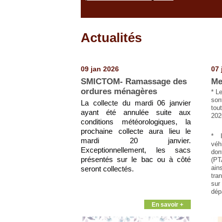
Actualités
Pages
09 jan 2026
07 
SMICTOM- Ramassage des
Me
ordures ménagères
* L
son
La collecte du mardi 06 janvier
tou
ayant été annulée suite aux
202
conditions météorologiques, la
prochaine collecte aura lieu le
* I
mardi 20 janvier.
véh
Exceptionnellement, les sacs
don
présentés sur le bac ou à côté
(PT
ain
seront collectés.
tra
sur
dép
En savoir +