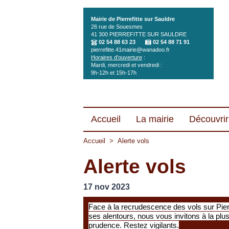
Aller au contenu principal
Mairie de Pierrefitte sur Sauldre
26 rue de Souesmes
41 300
PIERREFITTE SUR SAULDRE
02 54 88 63 23
02 54 88 71 91
pierrefitte.41mairie@wanadoo.fr
Horaires d'ouverture
:
Mardi, mercredi et vendredi :
9h-12h et 15h-17h
Accueil
La mairie
Découvrir 
Accueil
>
Alerte vols
Alerte vols
17 nov 2023
Face à la recrudescence des vols sur Pierr
ses alentours, nous vous invitons à la plu
prudence. Restez vigilants.