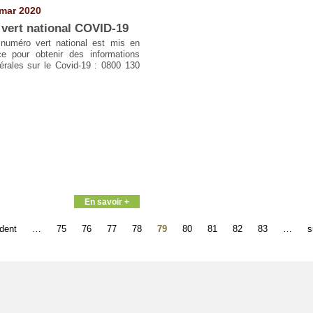
mar 2020
 vert national COVID-19
numéro vert national est mis en
ce pour obtenir des informations
érales sur le Covid-19 : 0800 130
En savoir +
édent
…
75
76
77
78
79
80
81
82
83
…
s