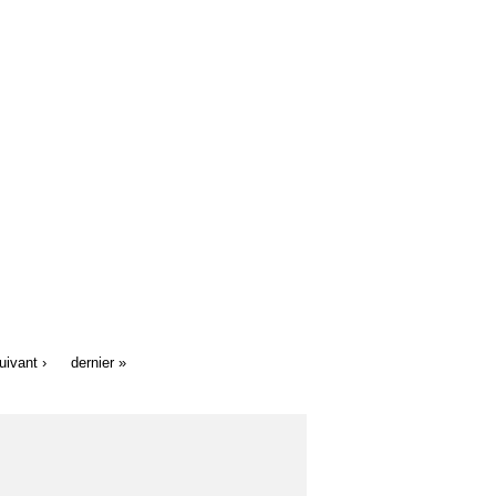
uivant ›
dernier »