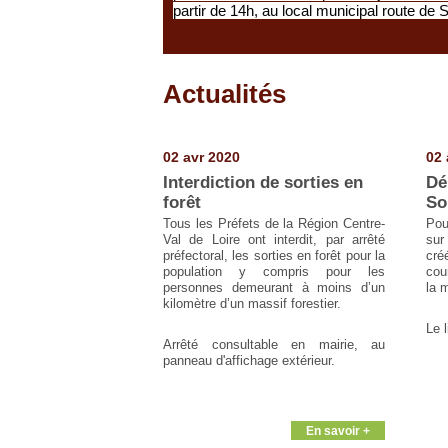
partir de 14h, au local municipal route de S
Actualités
Pages
02 avr 2020
02 
Interdiction de sorties en
Dé
forêt
So
Tous les Préfets de la Région Centre-
Pou
Val de Loire ont interdit, par arrêté
sur
préfectoral, les sorties en forêt pour la
cré
population y compris pour les
cou
personnes demeurant à moins d’un
la m
kilomètre d’un massif forestier.
Le l
Arrêté consultable en mairie, au
panneau d'affichage extérieur.
En savoir +