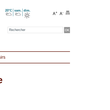
20°C
sam.
dim.
+
-
A
A
Formulaire de recherche
irs
e