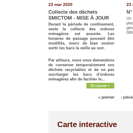
23 mar 2020
23 
Collecte des déchets
N°
SMICTOM - MISE À JOUR
Un 
pla
Durant la période de confinement,
gén
seule la collecte des ordures
000
ménagères est assurée. Les
horaires de passage pouvant être
modifiés, merci de bien vouloir
sortir les bacs la veille au soir.
Par ailleurs, nous vous demandons
de conserver temporairement vos
déchets recyclables et de ne pas
surcharger les bacs d’ordures
ménagères afin de faciliter le...
En savoir +
« premier
‹ préc
Carte interactive