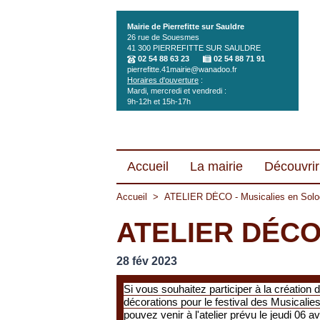
Aller au contenu principal
Mairie de Pierrefitte sur Sauldre
26 rue de Souesmes
41 300
PIERREFITTE SUR SAULDRE
02 54 88 63 23
02 54 88 71 91
pierrefitte.41mairie@wanadoo.fr
Horaires d'ouverture
:
Mardi, mercredi et vendredi :
9h-12h et 15h-17h
Accueil
La mairie
Découvrir 
Accueil
>
ATELIER DÉCO - Musicalies en Sol
ATELIER DÉCO 
28 fév 2023
Si vous souhaitez participer à la création 
décorations pour le festival des Musicalie
pouvez venir à l'atelier prévu le jeudi 06 av