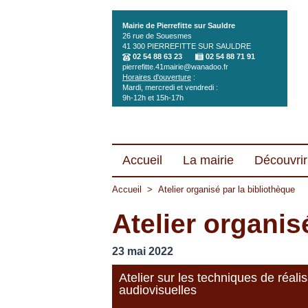
Aller au contenu principal
Mairie de Pierrefitte sur Sauldre
26 rue de Souesmes
41 300
PIERREFITTE SUR SAULDRE
02 54 88 63 23
02 54 88 71 91
pierrefitte.41mairie@wanadoo.fr
Horaires d'ouverture
:
Mardi, mercredi et vendredi :
9h-12h et 15h-17h
Accueil
La mairie
Découvrir 
Accueil
>
Atelier organisé par la bibliothèque
Atelier organis
23 mai 2022
Atelier sur les techniques de réali
audiovisuelles