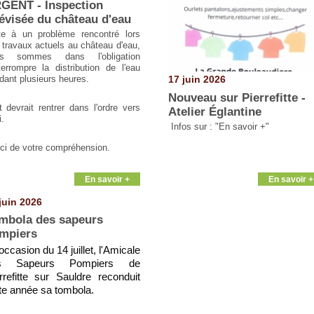
GENT - Inspection
lévisée du château d'eau
te à un problème rencontré lors
 travaux actuels au château d'eau,
us sommes dans l'obligation
nterrompre la distribution de l'eau
17 juin 2026
dant plusieurs heures.
Nouveau sur Pierrefitte -
t devrait rentrer dans l'ordre vers
Atelier Églantine
.
Infos sur : "En savoir +"
ci de votre compréhension.
En savoir +
En savoir +
juin 2026
mbola des sapeurs
mpiers
'occasion du 14 juillet, l'Amicale
s Sapeurs Pompiers de
rrefitte sur Sauldre reconduit
te année sa tombola.