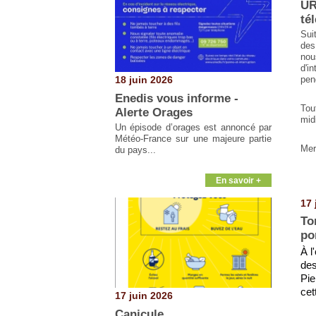
UR
té
Sui
des
no
d'i
18 juin 2026
pen
Enedis vous informe -
Tou
Alerte Orages
midi
Un épisode d’orages est annoncé par
Météo-France sur une majeure partie
Mer
du pays...
En savoir +
17 
To
po
À l
de
Pie
cet
17 juin 2026
Canicule