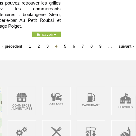
s pouvez retrouver les grilles
ez les commerçants
tenaires : boulangerie Stern,
cerie-bar Au Petit Roubsi et
age Poiget.
En savoir +
‹ précédent
1
2
3
4
5
6
7
8
9
…
suivant ›
GARAGES
CARBURANT
COMMERCES
SERVICES
ALIMENTAIRES