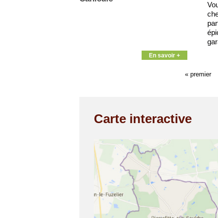
Vou
ch
par
épi
gar
En savoir +
« premier
Carte interactive