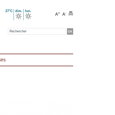
27°C
dim.
lun.
+
-
A
A
Formulaire de recherche
irs