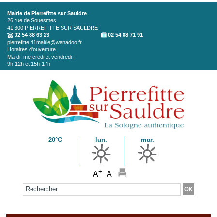
Aller au contenu principal
Mairie de Pierrefitte sur Sauldre
26 rue de Souesmes
41 300
PIERREFITTE SUR SAULDRE
02 54 88 63 23
02 54 88 71 91
pierrefitte.41mairie@wanadoo.fr
Horaires d'ouverture
:
Mardi, mercredi et vendredi :
9h-12h et 15h-17h
20°C
lun.
mar.
+
-
A
A
Formulaire de recherche