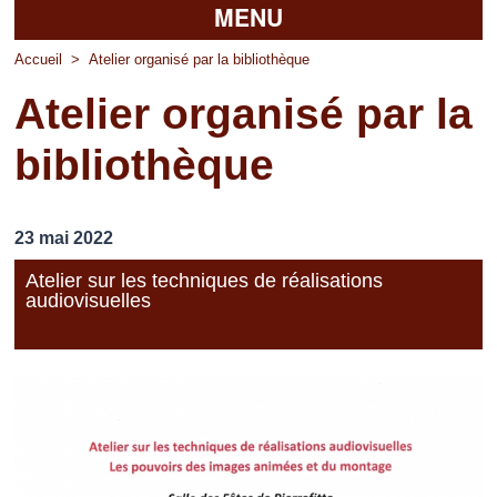
MENU
Accueil
Accueil
>
Atelier organisé par la bibliothèque
Atelier organisé par la
La mairie
bibliothèque
Découvrir Pierrefitte
Vie pratique
23 mai 2022
Vos professionnels
Atelier sur les techniques de réalisations
audiovisuelles
Loisirs