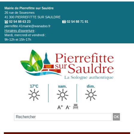
Aller au contenu principal
Mairie de Pierrefitte sur Sauldre
26 rue de Souesmes
41 300
PIERREFITTE SUR SAULDRE
02 54 88 63 23
02 54 88 71 91
pierrefitte.41mairie@wanadoo.fr
Horaires d'ouverture
:
Mardi, mercredi et vendredi :
9h-12h et 15h-17h
17°C
sam.
dim.
+
-
A
A
Formulaire de recherche