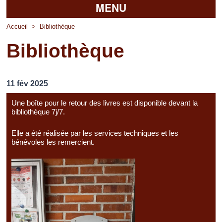
MENU
Accueil
Accueil
>
Bibliothèque
Bibliothèque
La mairie
Découvrir Pierrefitte
11 fév 2025
Vie pratique
Une boîte pour le retour des livres est disponible devant la
bibliothèque 7j/7.
Vos professionnels
Elle a été réalisée par les services techniques et les
Loisirs
bénévoles les remercient.