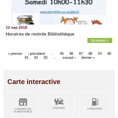
12 sep 2018
Horaires de rentrée Bibliothèque
En savoir +
« premier
‹ précédent
…
85
86
87
88
89
90
91
92
93
…
suivant ›
dernier »
Carte interactive
GARAGES
CARBURANT
COMMERCES
ALIMENTAIRES