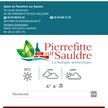
Aller au contenu principal
Mairie de Pierrefitte sur Sauldre
26 rue de Souesmes
41 300
PIERREFITTE SUR SAULDRE
02 54 88 63 23
02 54 88 71 91
pierrefitte.41mairie@wanadoo.fr
Horaires d'ouverture
:
Mardi, mercredi et vendredi :
9h-12h et 15h-17h
25°C
ven.
sam.
+
-
A
A
Formulaire de recherche