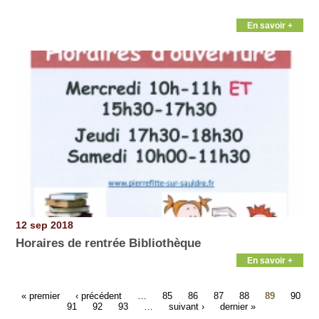
En savoir +
12 sep 2018
Horaires de rentrée Bibliothèque
En savoir +
« premier
‹ précédent
…
85
86
87
88
89
90
91
92
93
…
suivant ›
dernier »