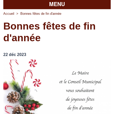
MENU
Accueil
Accueil
>
Bonnes fêtes de fin d'année
Bonnes fêtes de fin
La mairie
d'année
Découvrir Pierrefitte
Vie pratique
22 déc 2023
Vos professionnels
Loisirs