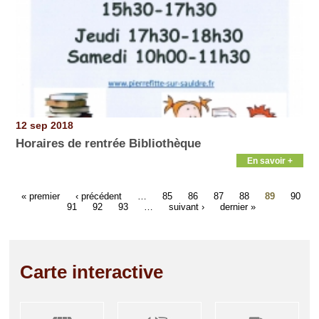
12 sep 2018
Horaires de rentrée Bibliothèque
En savoir +
« premier
‹ précédent
…
85
86
87
88
89
90
91
92
93
…
suivant ›
dernier »
Carte interactive