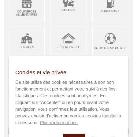
GARAGES
CARBURANT
COMMERCES
ALIMENTAIRES
SERVICES
HÉBERGEMENT
ACTIVITÉS SPORTIVES
Cookies et vie privée
ARTISANS &
RESTAURANTS CAFÉS
Ce site utilise des cookies nécessaires à son bon
ENFANCE JEUNESSE
INDUSTRIES
fonctionnement et permettant votre suivi à des fins
statistiques. Ces cookies sont anonymes. En
cliquant sur "Accepter" ou en poursuivant votre
navigation, vous confirmez leur utilisation. Vous
AGRICULTEURS
SANTÉ
pouvez choisir d'activer ou non les cookies facultatifs
A VISITER
ci-dessous.
Plus d'informations
> Voir tous les services