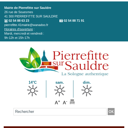
Aller au contenu principal
Mairie de Pierrefitte sur Sauldre
26 rue de Souesmes
41 300
PIERREFITTE SUR SAULDRE
02 54 88 63 23
02 54 88 71 91
pierrefitte.41mairie@wanadoo.fr
Horaires d'ouverture
:
Mardi, mercredi et vendredi :
9h-12h et 15h-17h
14°C
sam.
dim.
+
-
A
A
Formulaire de recherche