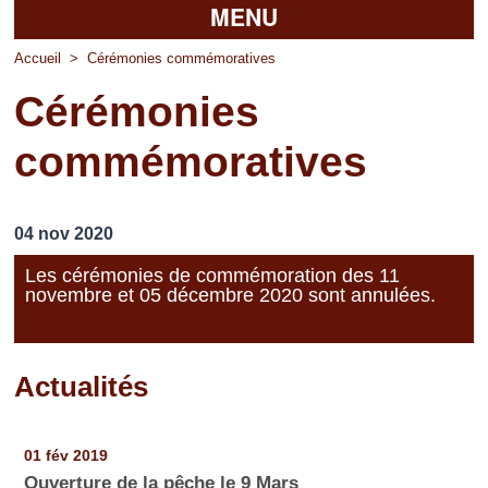
MENU
Accueil
Accueil
>
Cérémonies commémoratives
Cérémonies
La mairie
commémoratives
Découvrir Pierrefitte
Vie pratique
04 nov 2020
Vos professionnels
Les cérémonies de commémoration des 11
novembre et 05 décembre 2020 sont annulées.
Loisirs
Actualités
Pages
01 fév 2019
Ouverture de la pêche le 9 Mars