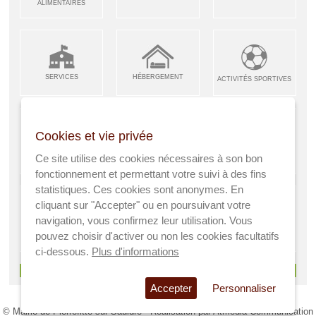
ALIMENTAIRES
SERVICES
HÉBERGEMENT
ACTIVITÉS SPORTIVES
Cookies et vie privée
ARTISANS &
RESTAURANTS CAFÉS
Ce site utilise des cookies nécessaires à son bon
ENFANCE JEUNESSE
INDUSTRIES
fonctionnement et permettant votre suivi à des fins
statistiques. Ces cookies sont anonymes. En
cliquant sur "Accepter" ou en poursuivant votre
navigation, vous confirmez leur utilisation. Vous
AGRICULTEURS
SANTÉ
pouvez choisir d'activer ou non les cookies facultatifs
A VISITER
ci-dessous.
Plus d'informations
> Voir tous les services
Accepter
Personnaliser
© Mairie de Pierrefitte sur Sauldre - Réalisation par
Atmedia Communication