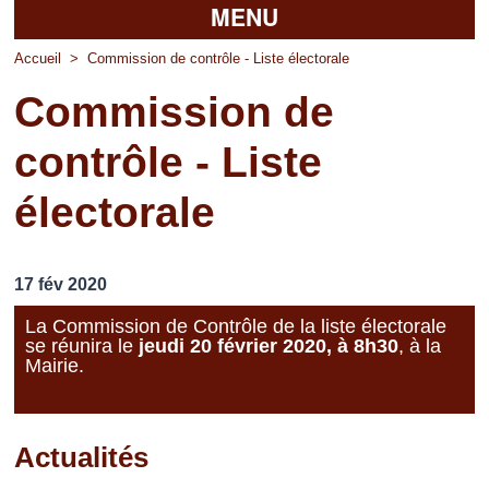
MENU
Accueil
Accueil
>
Commission de contrôle - Liste électorale
Commission de
La mairie
contrôle - Liste
Découvrir Pierrefitte
électorale
Vie pratique
Vos professionnels
17 fév 2020
Loisirs
La Commission de Contrôle de la liste électorale
se réunira le
jeudi 20 février 2020, à 8h30
, à la
Mairie.
Actualités