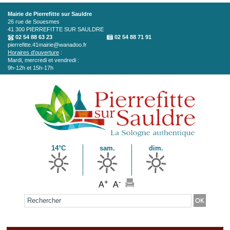
Aller au contenu principal
Mairie de Pierrefitte sur Sauldre
26 rue de Souesmes
41 300
PIERREFITTE SUR SAULDRE
02 54 88 63 23
02 54 88 71 91
pierrefitte.41mairie@wanadoo.fr
Horaires d'ouverture
:
Mardi, mercredi et vendredi :
9h-12h et 15h-17h
14°C
sam.
dim.
+
-
A
A
Formulaire de recherche