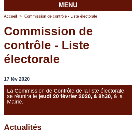
MENU
Accueil
Accueil
>
Commission de contrôle - Liste électorale
Commission de
La mairie
contrôle - Liste
Découvrir Pierrefitte
électorale
Vie pratique
Vos professionnels
17 fév 2020
Loisirs
La Commission de Contrôle de la liste électorale
se réunira le
jeudi 20 février 2020, à 8h30
, à la
Mairie.
Actualités