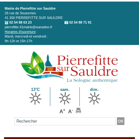
Aller au contenu principal
Mairie de Pierrefitte sur Sauldre
26 rue de Souesmes
41 300
PIERREFITTE SUR SAULDRE
02 54 88 63 23
02 54 88 71 91
pierrefitte.41mairie@wanadoo.fr
Horaires d'ouverture
:
Mardi, mercredi et vendredi :
9h-12h et 15h-17h
13°C
sam.
dim.
+
-
A
A
Formulaire de recherche