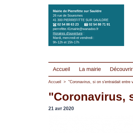
Aller au contenu principal
Mairie de Pierrefitte sur Sauldre
26 rue de Souesmes
41 300
PIERREFITTE SUR SAULDRE
02 54 88 63 23
02 54 88 71 91
pierrefitte.41mairie@wanadoo.fr
Horaires d'ouverture
:
Mardi, mercredi et vendredi :
9h-12h et 15h-17h
Accueil
La mairie
Découvrir 
Accueil
>
"Coronavirus, si on s'entraidait entre 
"Coronavirus, s
21 avr 2020