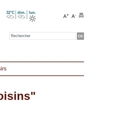
32°C
dim.
lun.
+
-
A
A
Formulaire de recherche
irs
oisins"