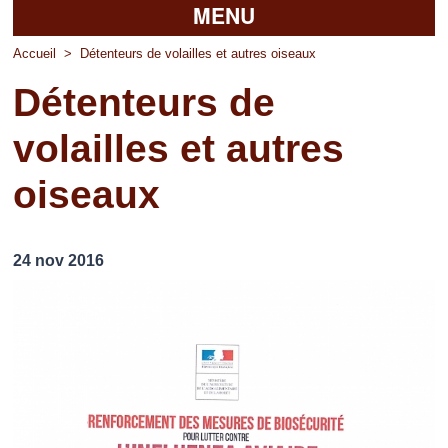
MENU
Accueil
Accueil
>
Détenteurs de volailles et autres oiseaux
Détenteurs de
La mairie
volailles et autres
Découvrir Pierrefitte
oiseaux
Vie pratique
Vos professionnels
24 nov 2016
Loisirs