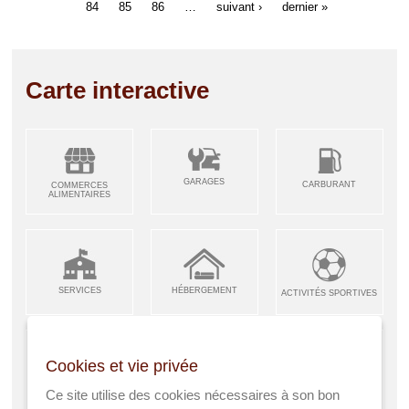
84
85
86
…
suivant ›
dernier »
Carte interactive
GARAGES
CARBURANT
COMMERCES
ALIMENTAIRES
SERVICES
HÉBERGEMENT
ACTIVITÉS SPORTIVES
Cookies et vie privée
ARTISANS &
RESTAURANTS CAFÉS
Ce site utilise des cookies nécessaires à son bon
ENFANCE JEUNESSE
INDUSTRIES