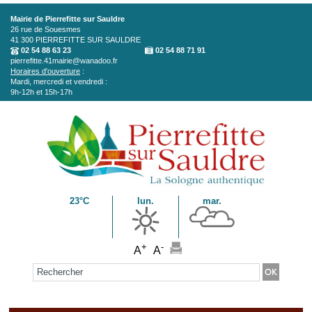
Aller au contenu principal
Mairie de Pierrefitte sur Sauldre
26 rue de Souesmes
41 300
PIERREFITTE SUR SAULDRE
02 54 88 63 23
02 54 88 71 91
pierrefitte.41mairie@wanadoo.fr
Horaires d'ouverture
:
Mardi, mercredi et vendredi :
9h-12h et 15h-17h
23°C
lun.
mar.
+
-
A
A
Formulaire de recherche