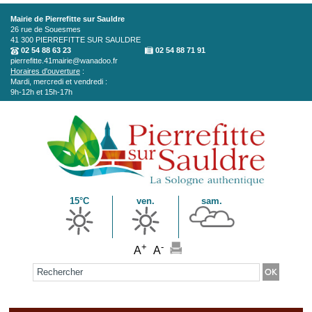
Aller au contenu principal
Mairie de Pierrefitte sur Sauldre
26 rue de Souesmes
41 300
PIERREFITTE SUR SAULDRE
02 54 88 63 23
02 54 88 71 91
pierrefitte.41mairie@wanadoo.fr
Horaires d'ouverture
:
Mardi, mercredi et vendredi :
9h-12h et 15h-17h
15°C
ven.
sam.
+
-
A
A
Formulaire de recherche