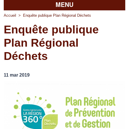
MENU
Accueil
Accueil
>
Enquête publique Plan Régional Déchets
Enquête publique
La mairie
Plan Régional
Découvrir Pierrefitte
Déchets
Vie pratique
Vos professionnels
11 mar 2019
Loisirs