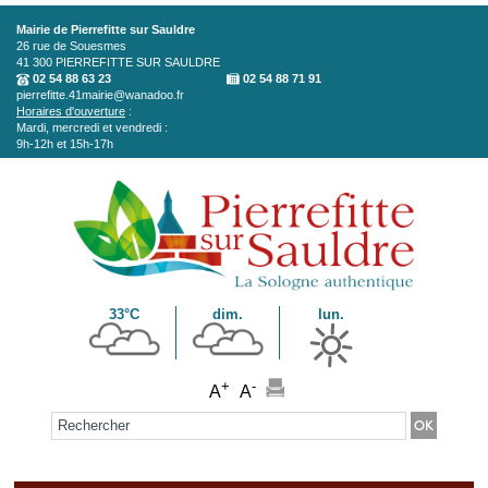
Aller au contenu principal
Mairie de Pierrefitte sur Sauldre
26 rue de Souesmes
41 300
PIERREFITTE SUR SAULDRE
02 54 88 63 23
02 54 88 71 91
pierrefitte.41mairie@wanadoo.fr
Horaires d'ouverture
:
Mardi, mercredi et vendredi :
9h-12h et 15h-17h
33°C
dim.
lun.
+
-
A
A
Formulaire de recherche