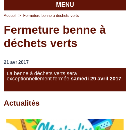
MENU
Accueil
Accueil
>
Fermeture benne à déchets verts
Fermeture benne à
La mairie
déchets verts
Découvrir Pierrefitte
Vie pratique
21 avr 2017
Vos professionnels
La benne à déchets verts sera
exceptionnellement fermée
samedi 29 avril 2017
.
Loisirs
Actualités
Pages