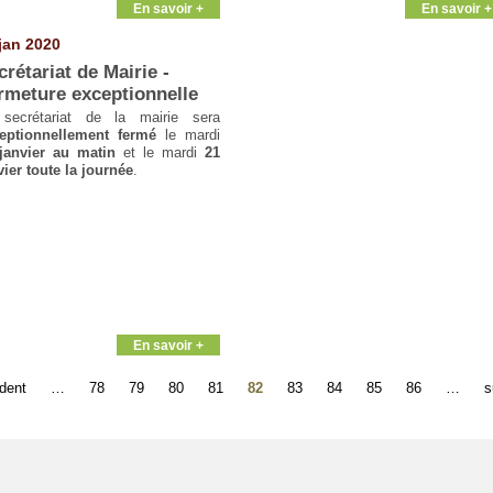
En savoir +
En savoir +
jan 2020
crétariat de Mairie -
rmeture exceptionnelle
secrétariat de la mairie sera
eptionnellement fermé
le mardi
janvier au matin
et le mardi
21
vier toute la journée
.
En savoir +
édent
…
78
79
80
81
82
83
84
85
86
…
s