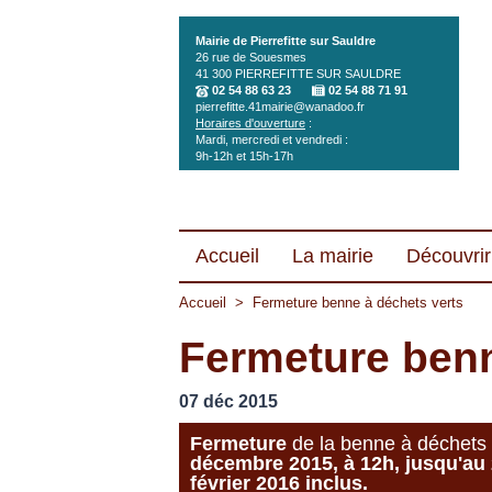
Aller au contenu principal
Mairie de Pierrefitte sur Sauldre
26 rue de Souesmes
41 300
PIERREFITTE SUR SAULDRE
02 54 88 63 23
02 54 88 71 91
pierrefitte.41mairie@wanadoo.fr
Horaires d'ouverture
:
Mardi, mercredi et vendredi :
9h-12h et 15h-17h
Accueil
La mairie
Découvrir 
Accueil
>
Fermeture benne à déchets verts
Fermeture benn
07 déc 2015
Fermeture
de la benne à déchets
décembre 2015, à 12h, jusqu'au
février 2016 inclus.