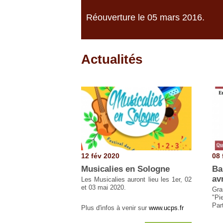
Réouverture le 05 mars 2016.
Actualités
Pages
12 fév 2020
08 
Musicalies en Sologne
Ba
av
Les Musicalies auront lieu les 1er, 02
et 03 mai 2020.
Gr
"Pi
Part
Plus d'infos à venir sur
www.ucps.fr