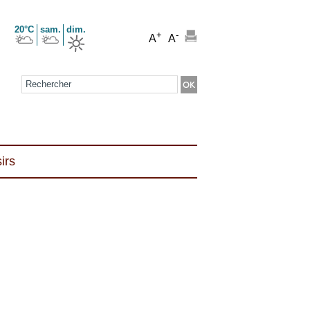
20°C
sam.
dim.
+
-
A
A
Formulaire de recherche
irs