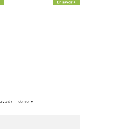
En savoir +
uivant ›
dernier »