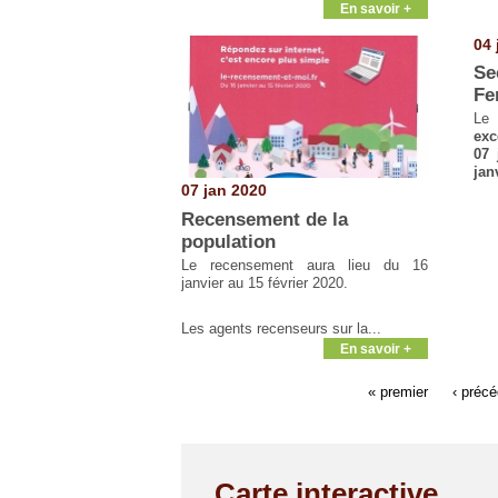
En savoir +
04 
Se
Fe
Le 
exc
07 
jan
07 jan 2020
Recensement de la
population
Le recensement aura lieu du 16
janvier au 15 février 2020.
Les agents recenseurs sur la...
En savoir +
« premier
‹ préc
Carte interactive