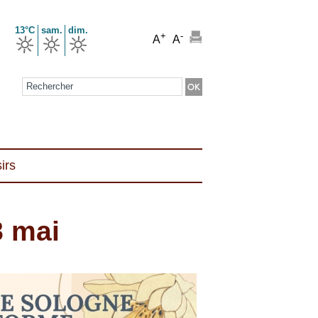
13°C
sam.
dim.
+
-
A
A
Formulaire de recherche
irs
8 mai