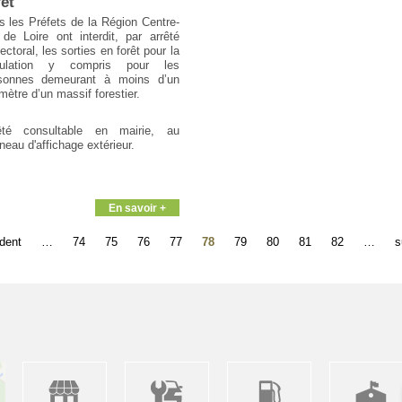
rêt
s les Préfets de la Région Centre-
 de Loire ont interdit, par arrêté
ectoral, les sorties en forêt pour la
pulation y compris pour les
sonnes demeurant à moins d’un
mètre d’un massif forestier.
êté consultable en mairie, au
neau d'affichage extérieur.
En savoir +
édent
…
74
75
76
77
78
79
80
81
82
…
s