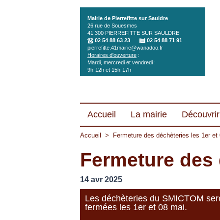
Aller au contenu principal
Mairie de Pierrefitte sur Sauldre
26 rue de Souesmes
41 300
PIERREFITTE SUR SAULDRE
02 54 88 63 23
02 54 88 71 91
pierrefitte.41mairie@wanadoo.fr
Horaires d'ouverture
:
Mardi, mercredi et vendredi :
9h-12h et 15h-17h
Accueil
La mairie
Découvrir 
Accueil
>
Fermeture des déchèteries les 1er et
Fermeture des d
14 avr 2025
Les déchèteries du SMICTOM ser
fermées les 1er et 08 mai.