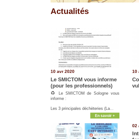
Actualités
Pages
10 avr 2020
10 
Le SMICTOM vous informe
Co
(pour les professionnels)
vu
♻️
Le SMICTOM de Sologne vous
informe :
Les 3 principales déchèteries (La...
En savoir +
02 
In