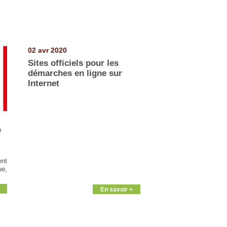
02 avr 2020
Sites officiels pour les
démarches en ligne sur
Internet
e
-
nt
ue,
En savoir +