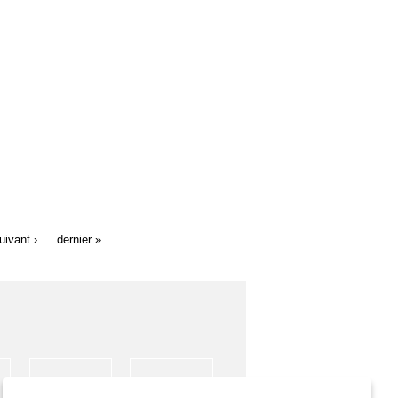
uivant ›
dernier »