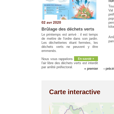
fo
Tou
Val
préf
po
02 avr 2020
per
kilo
Brûlage des déchets verts
Le printemps est arrivé : il est temps
Arr
de mettre de l'ordre dans son jardin.
pan
Les déchetteries étant fermées, les
déchets verts ne peuvent y être
emmenés.
Nous vous rappelons que le brûlage à
En savoir +
l'air libre des déchets verts est interdit
par arrêté préfectoral.
« premier
‹ préc
Carte interactive