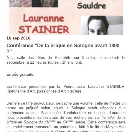
16 sep 2016
Conférence "De la brique en Sologne avant 1800
?"
A la salle des fêtes de Pierrefitte sur Sauldre, le vendredi 16
septembre, à 21 heures
(durée : 1h environ).
Entrée gratuite
.
Conférence présentée par la Pierrefittoise Lauranne STAINIER,
Historienne d’Art, passionnée d’Architecture.
Derrière ce titre provocateur, se cache une volonté, celle de mettre un
terme au préjugé selon lequel la Sologne serait dépourvu d’un
patrimoine ancien. Passionnée d’architecture en briques, Lauranne
nous présentera les résultats de ses recherches sur
l’emploi de la
ème
ème
brique en Sologne du XV
au XX
siècle
. Cette conférence sera
essentiellement consacrée au patrimoine bâti à la fin du Moyen-Age
et au début de l’époque Moderne et aux informations que l’on peut