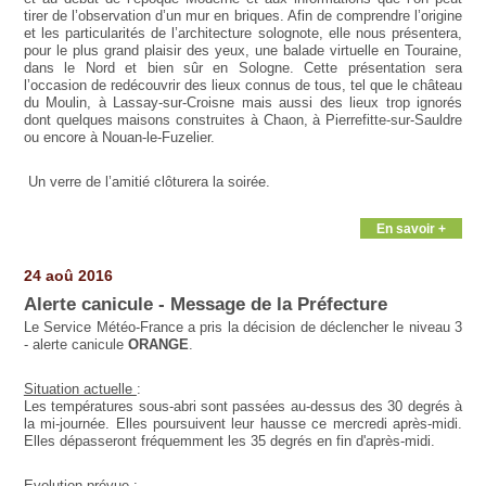
tirer de l’observation d’un mur en briques. Afin de comprendre l’origine
et les particularités de l’architecture solognote, elle nous présentera,
pour le plus grand plaisir des yeux, une balade virtuelle en Touraine,
dans le Nord et bien sûr en Sologne. Cette présentation sera
l’occasion de redécouvrir des lieux connus de tous, tel que le château
du Moulin, à Lassay-sur-Croisne mais aussi des lieux trop ignorés
dont quelques maisons construites à Chaon, à Pierrefitte-sur-Sauldre
ou encore à Nouan-le-Fuzelier.
Un verre de l’amitié clôturera la soirée.
En savoir +
24 aoû 2016
Alerte canicule - Message de la Préfecture
Le Service Météo-France a pris la décision de déclencher le niveau 3
- alerte canicule
ORANGE
.
Situation actuelle
:
Les températures sous-abri sont passées au-dessus des 30 degrés à
la mi-journée. Elles poursuivent leur hausse ce mercredi après-midi.
Elles dépasseront fréquemment les 35 degrés en fin d'après-midi.
Evolution prévue
: