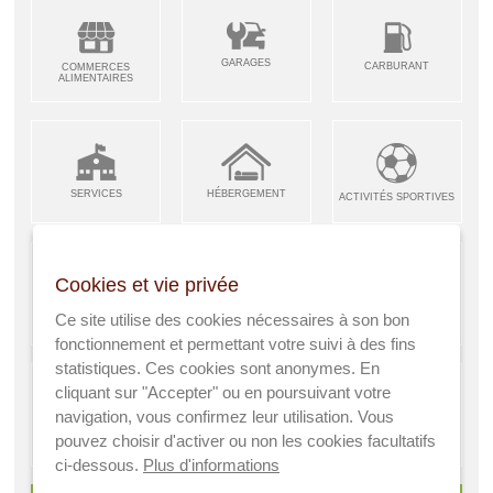
GARAGES
CARBURANT
COMMERCES
ALIMENTAIRES
SERVICES
HÉBERGEMENT
ACTIVITÉS SPORTIVES
Cookies et vie privée
ARTISANS &
RESTAURANTS CAFÉS
Ce site utilise des cookies nécessaires à son bon
ENFANCE JEUNESSE
INDUSTRIES
fonctionnement et permettant votre suivi à des fins
statistiques. Ces cookies sont anonymes. En
cliquant sur "Accepter" ou en poursuivant votre
navigation, vous confirmez leur utilisation. Vous
AGRICULTEURS
SANTÉ
pouvez choisir d'activer ou non les cookies facultatifs
A VISITER
ci-dessous.
Plus d'informations