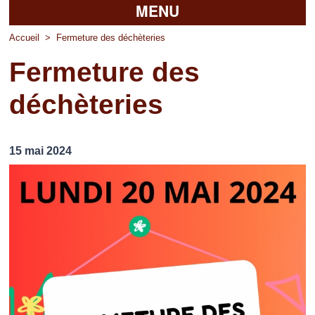
MENU
Accueil
Accueil
>
Fermeture des déchèteries
Fermeture des
La mairie
déchèteries
Découvrir Pierrefitte
Vie pratique
15 mai 2024
Vos professionnels
Loisirs