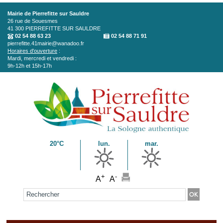
Aller au contenu principal
Mairie de Pierrefitte sur Sauldre
26 rue de Souesmes
41 300
PIERREFITTE SUR SAULDRE
02 54 88 63 23
02 54 88 71 91
pierrefitte.41mairie@wanadoo.fr
Horaires d'ouverture
:
Mardi, mercredi et vendredi :
9h-12h et 15h-17h
20°C
lun.
mar.
+
-
A
A
Formulaire de recherche