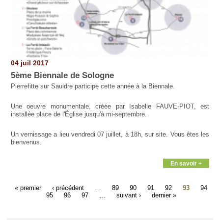
04 juil 2017
5ème Biennale de Sologne
Pierrefitte sur Sauldre participe cette année à la Biennale.
Une oeuvre monumentale, créée par Isabelle FAUVE-PIOT, est
installée place de l'Église jusqu'à mi-septembre.
Un vernissage a lieu vendredi 07 juillet, à 18h, sur site. Vous êtes les
bienvenus.
En savoir +
« premier
‹ précédent
…
89
90
91
92
93
94
95
96
97
…
suivant ›
dernier »