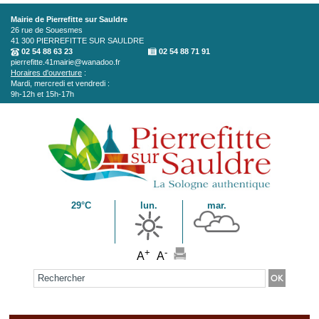
Aller au contenu principal
Mairie de Pierrefitte sur Sauldre
26 rue de Souesmes
41 300
PIERREFITTE SUR SAULDRE
02 54 88 63 23
02 54 88 71 91
pierrefitte.41mairie@wanadoo.fr
Horaires d'ouverture
:
Mardi, mercredi et vendredi :
9h-12h et 15h-17h
29°C
lun.
mar.
+
-
A
A
Formulaire de recherche