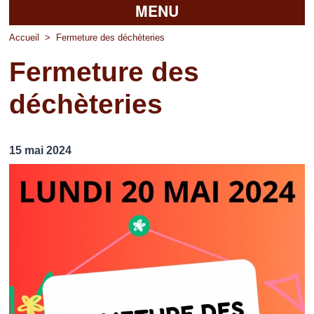
MENU
Accueil
Accueil
>
Fermeture des déchèteries
Fermeture des
La mairie
déchèteries
Découvrir Pierrefitte
Vie pratique
15 mai 2024
Vos professionnels
Loisirs