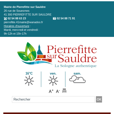
Aller au contenu principal
Mairie de Pierrefitte sur Sauldre
26 rue de Souesmes
41 300
PIERREFITTE SUR SAULDRE
02 54 88 63 23
02 54 88 71 91
pierrefitte.41mairie@wanadoo.fr
Horaires d'ouverture
:
Mardi, mercredi et vendredi :
9h-12h et 15h-17h
16°C
ven.
sam.
+
-
A
A
Formulaire de recherche