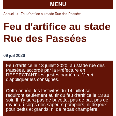
MENU
Accueil
Accueil
>
Feu d'artifice au stade Rue des Passées
Feu d'artifice au stade
La mairie
Rue des Passées
Découvrir Pierrefitte
Vie pratique
09 juil 2020
Vos professionnels
Feu d'artifice le 13 juillet 2020, au stade rue des
Passées, accordé par la Préfecture en
Loisirs
RESPECTANT les gestes barrières. Merci
d'appliquer les consignes.
Cette année, les festivités du 14 juillet se
réduiront seulement au tir du feu d'artifice le 13 au
soir. Il n'y aura pas de buvette, pas de bal, pas de
revue du corps des sapeurs-pompiers, ni de jeux
pour petits et grands, ni de repas champêtre.